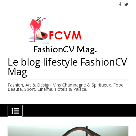
Skip
to
content
Le blog lifestyle FashionCV
Mag
Fashion, Art & Design, Vins Champagne & Spiritueux, Food,
Beauté, Sport, Cinéma, Hôtels & Palace…