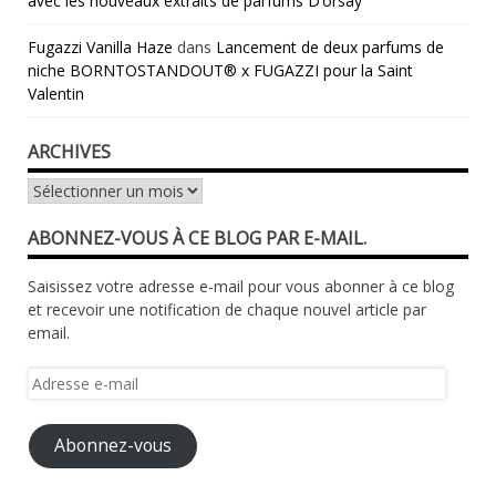
avec les nouveaux extraits de parfums D’orsay
Fugazzi Vanilla Haze
dans
Lancement de deux parfums de
niche BORNTOSTANDOUT® x FUGAZZI pour la Saint
Valentin
ARCHIVES
Archives
ABONNEZ-VOUS À CE BLOG PAR E-MAIL.
Saisissez votre adresse e-mail pour vous abonner à ce blog
et recevoir une notification de chaque nouvel article par
email.
Adresse
e-
mail
Abonnez-vous