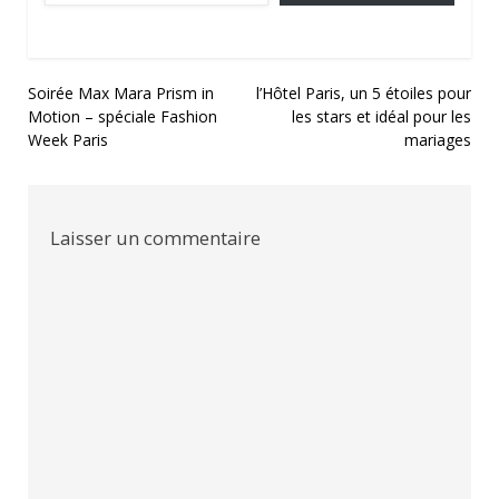
Navigation
Soirée Max Mara Prism in
l’Hôtel Paris, un 5 étoiles pour
Motion – spéciale Fashion
les stars et idéal pour les
de
Week Paris
mariages
l’article
Laisser un commentaire