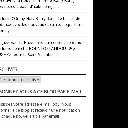
couvrez la nouvelle marque Bang Bang
smetics à base d’huile de nigelle
rfum D’Orsay Holy Berry
dans
De belles idées
deaux avec les nouveaux extraits de parfums
orsay
gazzi Vanilla Haze
dans
Lancement de deux
arfums de niche BORNTOSTANDOUT® x
GAZZI pour la Saint Valentin
RCHIVES
chives
BONNEZ-VOUS À CE BLOG PAR E-MAIL.
isissez votre adresse e-mail pour vous
onner à ce blog et recevoir une notification
 chaque nouvel article par email.
resse