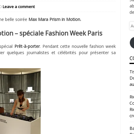
ab
Leave a comment
de
e belle soirée
Max Mara Prism in Motion.
Ad
e-
tion – spéciale Fashion Week Paris
ma
 spécial
Prêt-à-porter
. Pendant cette nouvelle fashion week
r quelques journalistes et célébrités pour présenter sa
C
Ti
Do
au
Ri
Co
Ri
cr
Ba