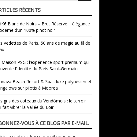
RTICLES RÉCENTS
K6 Blanc de Noirs – Brut Réserve : l’élégance
derne d’un 100% pinot noir
s Vedettes de Paris, 50 ans de magie au fil de
eau
 Maison PSG : l’expérience sport premium qui
invente l’identité du Paris Saint‑Germain
nava Beach Resort & Spa : luxe polynésien et
ngalows sur pilotis à Moorea
s gris des coteaux du Vendômois : le terroir
i fait vibrer la Vallée du Loir
BONNEZ-VOUS À CE BLOG PAR E-MAIL.
isissez votre adresse e-mail pour vous