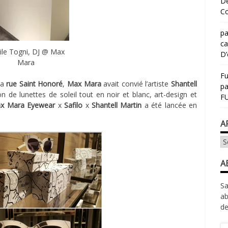
Dé
Co
pa
ca
ile Togni, DJ @ Max
D’
Mara
Fu
la
rue Saint Honoré
,
Max Mara
avait convié l’artiste
Shantell
p
n de lunettes de soleil tout en noir et blanc, art-design et
FU
x Mara Eyewear
x
Safilo
x
Shantell Martin
a été lancée en
A
Ar
A
Sa
ab
de
Ad