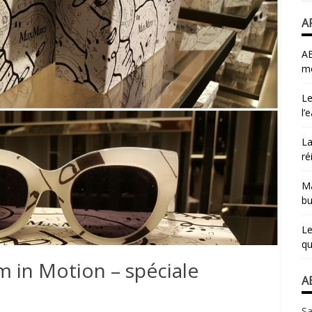
A
AB
mo
Le
l’
La
ré
Ma
bu
Le
qu
m in Motion – spéciale
A
Sa