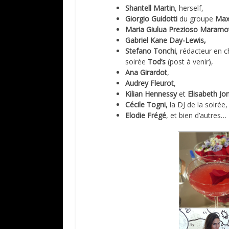
Shantell Martin
, herself,
Giorgio Guidotti
du groupe
Max
Maria Giulua Prezioso Maramot
Gabriel Kane Day-Lewis,
Stefano Tonchi
, rédacteur en 
soirée
Tod’s
(post à venir),
Ana Girardot
,
Audrey Fleurot
,
Kilian Hennessy
et
Elisabeth J
Cécile Togni,
la DJ de la soirée,
Elodie Frégé
, et bien d’autres…