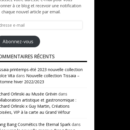
onner à ce blog et recevoir une notification
 chaque nouvel article par email.
resse
il
Abonnez-vous
OMMENTAIRES RÉCENTS
ssaia printemps-été 2023 nouvelle collection
lce Vita
dans
Nouvelle collection Tissaia –
tomne hiver 2022/2023
chard Orlinski au Musée Grévin
dans
llaboration artistique et gastronomique :
chard Orlinski x Guy Martin, Créations
oisées, VIP à la carte au Grand Véfour
ng Bang Cosmétics the Eternal Spark
dans