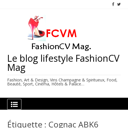
Skip
to
content
Le blog lifestyle FashionCV
Mag
Fashion, Art & Design, Vins Champagne & Spiritueux, Food,
Beauté, Sport, Cinéma, Hôtels & Palace…
Étiquette :
Cognac ABK6