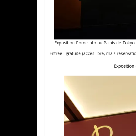
Exposition Pomellato au Palais de Tokyo
Entrée : gratuite (accès libre, mais réservati
Exposition 