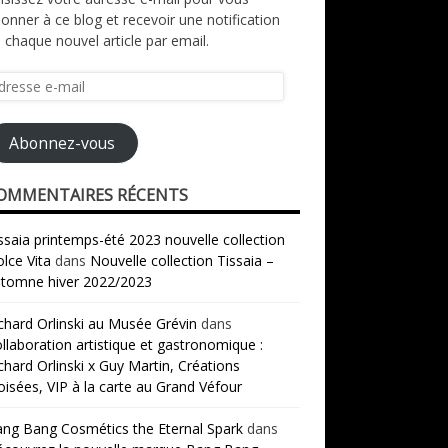
onner à ce blog et recevoir une notification
 chaque nouvel article par email.
resse
il
Abonnez-vous
OMMENTAIRES RÉCENTS
ssaia printemps-été 2023 nouvelle collection
lce Vita
dans
Nouvelle collection Tissaia –
tomne hiver 2022/2023
chard Orlinski au Musée Grévin
dans
llaboration artistique et gastronomique :
chard Orlinski x Guy Martin, Créations
oisées, VIP à la carte au Grand Véfour
ng Bang Cosmétics the Eternal Spark
dans