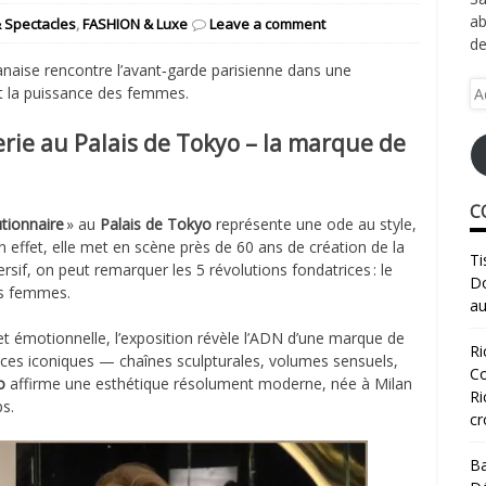
ab
 Spectacles
,
FASHION & Luxe
Leave a comment
de
lanaise rencontre l’avant‑garde parisienne dans une
Ad
 et la puissance des femmes.
e-
ma
lerie au Palais de Tokyo – la marque de
C
utionnaire
» au
Palais de Tokyo
représente une ode au style,
n effet, elle met en scène près de 60 ans de création de la
Ti
sif, on peut remarquer les 5 révolutions fondatrices : le
Do
les femmes.
au
 émotionnelle, l’exposition révèle l’ADN d’une marque de
Ri
pièces iconiques — chaînes sculpturales, volumes sensuels,
Co
to
affirme une esthétique résolument moderne, née à Milan
Ri
s.
cr
Ba