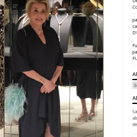
Dé
Co
pa
ca
D’
Fu
p
FU
A
Ar
A
Sa
ab
de
Ad