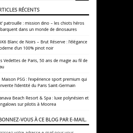
RTICLES RÉCENTS
t’ patrouille : mission dino – les chiots héros
barquent dans un monde de dinosaures
K6 Blanc de Noirs – Brut Réserve : l’élégance
derne d’un 100% pinot noir
s Vedettes de Paris, 50 ans de magie au fil de
eau
 Maison PSG : l’expérience sport premium qui
invente l’identité du Paris Saint‑Germain
nava Beach Resort & Spa : luxe polynésien et
ngalows sur pilotis à Moorea
BONNEZ-VOUS À CE BLOG PAR E-MAIL.
isissez votre adresse e-mail pour vous