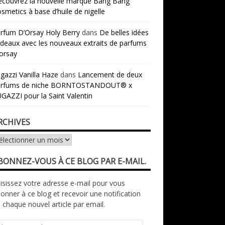
couvrez la nouvelle marque Bang Bang
smetics à base d’huile de nigelle
rfum D’Orsay Holy Berry
dans
De belles idées
deaux avec les nouveaux extraits de parfums
orsay
gazzi Vanilla Haze
dans
Lancement de deux
arfums de niche BORNTOSTANDOUT® x
GAZZI pour la Saint Valentin
RCHIVES
chives
BONNEZ-VOUS À CE BLOG PAR E-MAIL.
isissez votre adresse e-mail pour vous
onner à ce blog et recevoir une notification
 chaque nouvel article par email.
resse