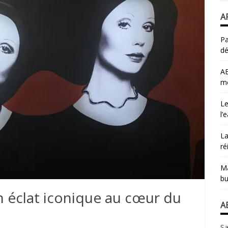
A
Pa
dé
AB
mo
Le
l’
La
ré
Ma
bu
n éclat iconique au cœur du
A
Sa