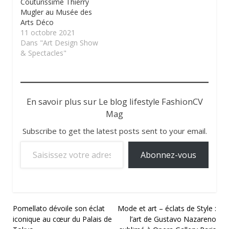
Couturissime Thierry
Mugler au Musée des
Arts Déco
11 octobre 2021
Dans "Art Design Show
& Spectacles"
En savoir plus sur Le blog lifestyle FashionCV
Mag
Subscribe to get the latest posts sent to your email.
Saisissez votre adresse e-mail…
Abonnez-vous
Navigation
Pomellato dévoile son éclat
​Mode et art – éclats de Style :
iconique au cœur du Palais de
l’art de Gustavo Nazareno
de