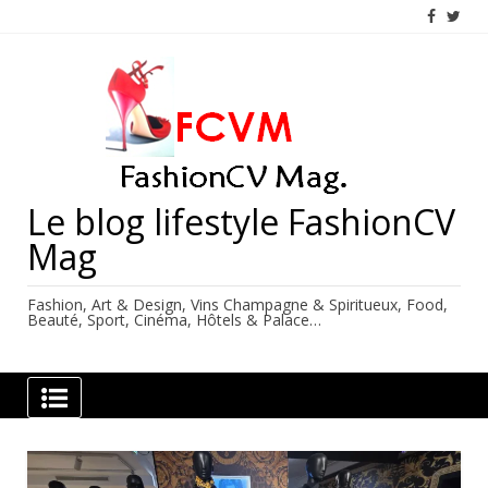
Skip
to
content
Le blog lifestyle FashionCV
Mag
Fashion, Art & Design, Vins Champagne & Spiritueux, Food,
Beauté, Sport, Cinéma, Hôtels & Palace…