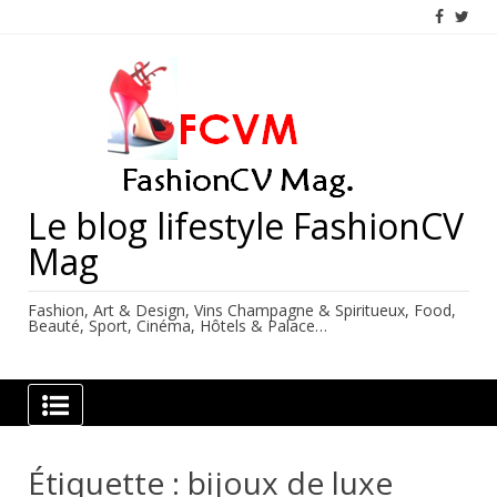
Skip
to
content
Le blog lifestyle FashionCV
Mag
Fashion, Art & Design, Vins Champagne & Spiritueux, Food,
Beauté, Sport, Cinéma, Hôtels & Palace…
Étiquette :
bijoux de luxe