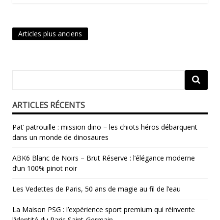
Navigation
Articles plus anciens
des
articles
ARTICLES RÉCENTS
Pat’ patrouille : mission dino – les chiots héros débarquent
dans un monde de dinosaures
ABK6 Blanc de Noirs – Brut Réserve : l’élégance moderne
d’un 100% pinot noir
Les Vedettes de Paris, 50 ans de magie au fil de l’eau
La Maison PSG : l’expérience sport premium qui réinvente
l’identité du Paris Saint‑Germain