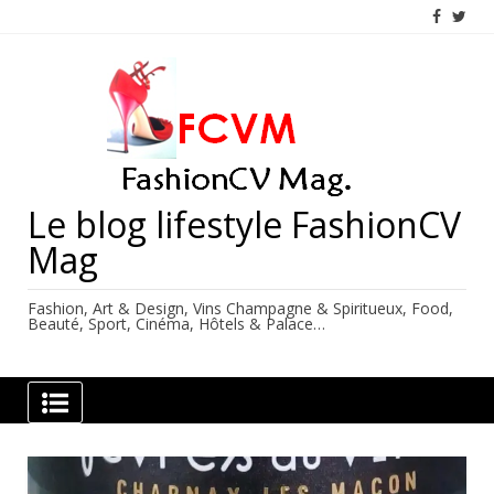
Skip
to
content
Le blog lifestyle FashionCV
Mag
Fashion, Art & Design, Vins Champagne & Spiritueux, Food,
Beauté, Sport, Cinéma, Hôtels & Palace…