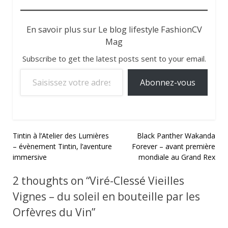
En savoir plus sur Le blog lifestyle FashionCV
Mag
Subscribe to get the latest posts sent to your email.
Saisissez votre adresse e-mail…
Abonnez-vous
Navigation
Tintin à l’Atelier des Lumières
Black Panther Wakanda
– évènement Tintin, l’aventure
Forever – avant première
de
immersive
mondiale au Grand Rex
l’article
2 thoughts on “
Viré-Clessé Vieilles
Vignes – du soleil en bouteille par les
Orfèvres du Vin
”