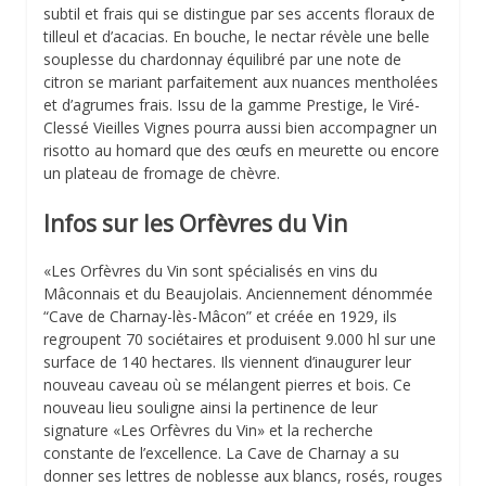
subtil et frais qui se distingue par ses accents floraux de
tilleul et d’acacias. En bouche, le nectar révèle une belle
souplesse du chardonnay équilibré par une note de
citron se mariant parfaitement aux nuances mentholées
et d’agrumes frais. Issu de la gamme Prestige, le Viré-
Clessé Vieilles Vignes pourra aussi bien accompagner un
risotto au homard que des œufs en meurette ou encore
un plateau de fromage de chèvre.
Infos sur les Orfèvres du Vin
«Les Orfèvres du Vin sont spécialisés en vins du
Mâconnais et du Beaujolais. Anciennement dénommée
“Cave de Charnay-lès-Mâcon” et créée en 1929, ils
regroupent 70 sociétaires et produisent 9.000 hl sur une
surface de 140 hectares. Ils viennent d’inaugurer leur
nouveau caveau où se mélangent pierres et bois. Ce
nouveau lieu souligne ainsi la pertinence de leur
signature «Les Orfèvres du Vin» et la recherche
constante de l’excellence. La Cave de Charnay a su
donner ses lettres de noblesse aux blancs, rosés, rouges