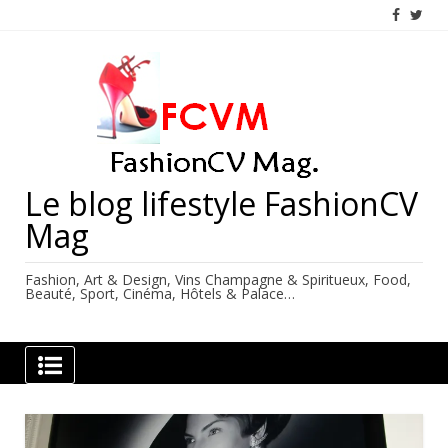
Skip
to
content
Le blog lifestyle FashionCV
Mag
Fashion, Art & Design, Vins Champagne & Spiritueux, Food,
Beauté, Sport, Cinéma, Hôtels & Palace…