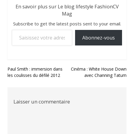
En savoir plus sur Le blog lifestyle FashionCV
Mag
Subscribe to get the latest posts sent to your email.
Saisissez votre adresse e-mail…
Abonnez-vous
Navigation
Paul Smith : immersion dans
Cinéma : White House Down
les coulisses du défilé 2012
avec Channing Tatum
de
l’article
Laisser un commentaire