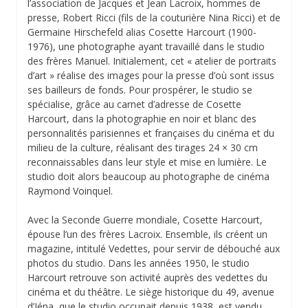
l’association de Jacques et Jean Lacroix, hommes de
presse, Robert Ricci (fils de la couturière Nina Ricci) et de
Germaine Hirschefeld alias Cosette Harcourt (1900-
1976), une photographe ayant travaillé dans le studio
des frères Manuel. Initialement, cet « atelier de portraits
d’art » réalise des images pour la presse d’où sont issus
ses bailleurs de fonds. Pour prospérer, le studio se
spécialise, grâce au carnet d’adresse de Cosette
Harcourt, dans la photographie en noir et blanc des
personnalités parisiennes et françaises du cinéma et du
milieu de la culture, réalisant des tirages 24 × 30 cm
reconnaissables dans leur style et mise en lumière. Le
studio doit alors beaucoup au photographe de cinéma
Raymond Voinquel.
Avec la Seconde Guerre mondiale, Cosette Harcourt,
épouse l’un des frères Lacroix. Ensemble, ils créent un
magazine, intitulé Vedettes, pour servir de débouché aux
photos du studio. Dans les années 1950, le studio
Harcourt retrouve son activité auprès des vedettes du
cinéma et du théâtre. Le siège historique du 49, avenue
d’Iéna, que le studio occupait depuis 1938, est vendu