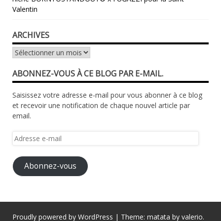
Valentin
ARCHIVES
Archives
ABONNEZ-VOUS À CE BLOG PAR E-MAIL.
Saisissez votre adresse e-mail pour vous abonner à ce blog
et recevoir une notification de chaque nouvel article par
email.
Adresse
e-
mail
Abonnez-vous
Proudly powered by WordPress
|
Theme: matata by
valerio
.