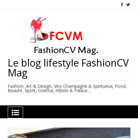
Skip
to
content
Le blog lifestyle FashionCV
Mag
Fashion, Art & Design, Vins Champagne & Spiritueux, Food,
Beauté, Sport, Cinéma, Hôtels & Palace…