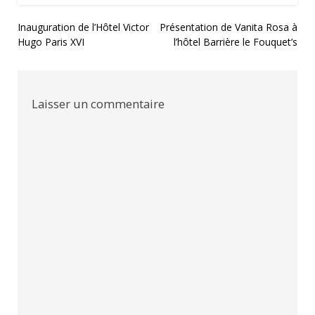
Navigation
Inauguration de l’Hôtel Victor
Présentation de Vanita Rosa à
Hugo Paris XVI
l’hôtel Barrière le Fouquet’s
de
l’article
Laisser un commentaire