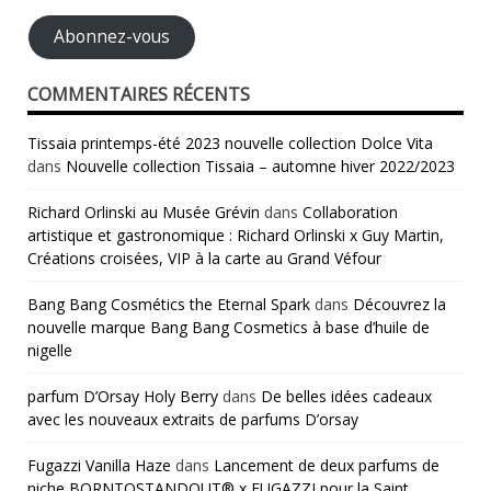
mail
Abonnez-vous
COMMENTAIRES RÉCENTS
Tissaia printemps-été 2023 nouvelle collection Dolce Vita
dans
Nouvelle collection Tissaia – automne hiver 2022/2023
Richard Orlinski au Musée Grévin
dans
Collaboration
artistique et gastronomique : Richard Orlinski x Guy Martin,
Créations croisées, VIP à la carte au Grand Véfour
Bang Bang Cosmétics the Eternal Spark
dans
Découvrez la
nouvelle marque Bang Bang Cosmetics à base d’huile de
nigelle
parfum D’Orsay Holy Berry
dans
De belles idées cadeaux
avec les nouveaux extraits de parfums D’orsay
Fugazzi Vanilla Haze
dans
Lancement de deux parfums de
niche BORNTOSTANDOUT® x FUGAZZI pour la Saint