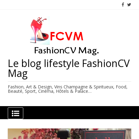
Skip
to
content
Le blog lifestyle FashionCV
Mag
Fashion, Art & Design, Vins Champagne & Spiritueux, Food,
Beauté, Sport, Cinéma, Hôtels & Palace…