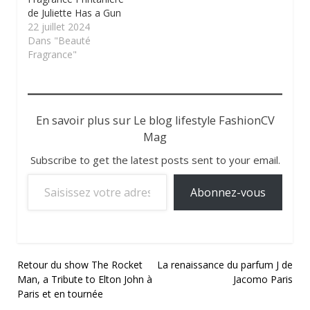
de Juliette Has a Gun
22 juillet 2024
Dans "Beauté
Fragrance"
En savoir plus sur Le blog lifestyle FashionCV
Mag
Subscribe to get the latest posts sent to your email.
Saisissez votre adresse e-mail…
Abonnez-vous
Navigation
Retour du show The Rocket
La renaissance du parfum J de
Man, a Tribute to Elton John à
Jacomo Paris
de
Paris et en tournée