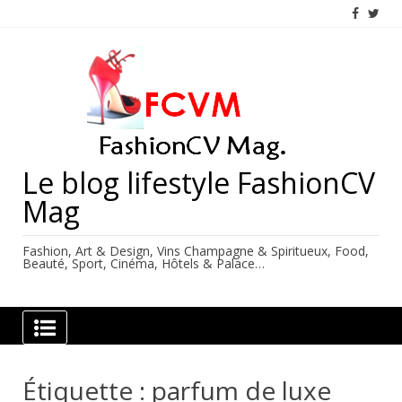
Skip
to
content
Le blog lifestyle FashionCV
Mag
Fashion, Art & Design, Vins Champagne & Spiritueux, Food,
Beauté, Sport, Cinéma, Hôtels & Palace…
Étiquette :
parfum de luxe