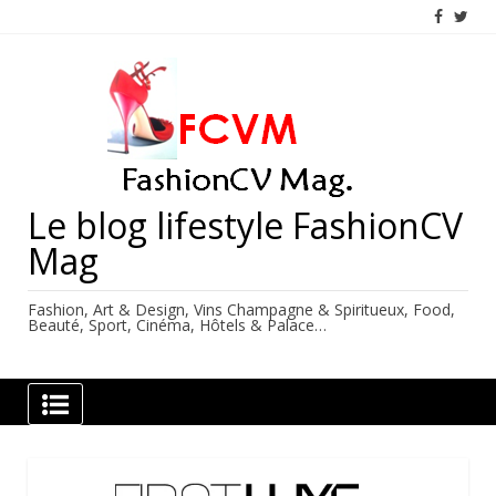
Skip
to
content
Le blog lifestyle FashionCV
Mag
Fashion, Art & Design, Vins Champagne & Spiritueux, Food,
Beauté, Sport, Cinéma, Hôtels & Palace…