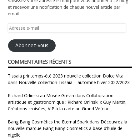
Saisissez votre adresse e-mail pour vous abonner à ce blog
et recevoir une notification de chaque nouvel article par
email.
Adresse
e-
mail
Abonnez-vous
COMMENTAIRES RÉCENTS
Tissaia printemps-été 2023 nouvelle collection Dolce Vita
dans
Nouvelle collection Tissaia – automne hiver 2022/2023
Richard Orlinski au Musée Grévin
dans
Collaboration
artistique et gastronomique : Richard Orlinski x Guy Martin,
Créations croisées, VIP à la carte au Grand Véfour
Bang Bang Cosmétics the Eternal Spark
dans
Découvrez la
nouvelle marque Bang Bang Cosmetics à base d’huile de
nigelle