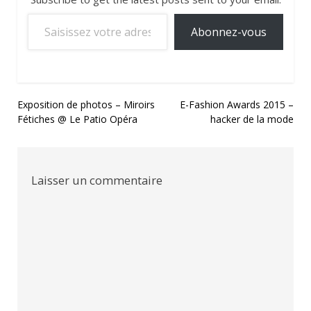
Saisissez votre adresse e-mail…
Abonnez-vous
Navigation
Exposition de photos – Miroirs
E-Fashion Awards 2015 –
Fétiches @ Le Patio Opéra
hacker de la mode
de
l’article
Laisser un commentaire