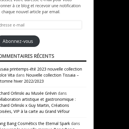
onner à ce blog et recevoir une notification
 chaque nouvel article par email.
resse
il
Abonnez-vous
OMMENTAIRES RÉCENTS
ssaia printemps-été 2023 nouvelle collection
lce Vita
dans
Nouvelle collection Tissaia –
tomne hiver 2022/2023
chard Orlinski au Musée Grévin
dans
llaboration artistique et gastronomique :
chard Orlinski x Guy Martin, Créations
oisées, VIP à la carte au Grand Véfour
ng Bang Cosmétics the Eternal Spark
dans