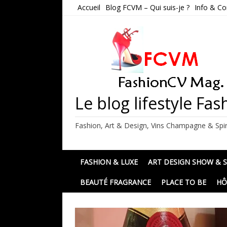
Skip
Accueil
Blog FCVM – Qui suis-je ?
Info & Co
to
content
Le blog lifestyle F
Fashion, Art & Design, Vins Champagne & Spir
FASHION & LUXE
ART DESIGN SHOW & 
BEAUTÉ FRAGRANCE
PLACE TO BE
HÔ