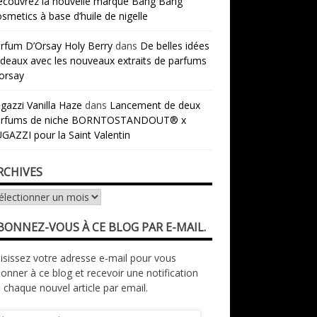
couvrez la nouvelle marque Bang Bang
smetics à base d’huile de nigelle
rfum D’Orsay Holy Berry
dans
De belles idées
deaux avec les nouveaux extraits de parfums
orsay
gazzi Vanilla Haze
dans
Lancement de deux
arfums de niche BORNTOSTANDOUT® x
GAZZI pour la Saint Valentin
RCHIVES
chives
BONNEZ-VOUS À CE BLOG PAR E-MAIL.
isissez votre adresse e-mail pour vous
onner à ce blog et recevoir une notification
 chaque nouvel article par email.
resse