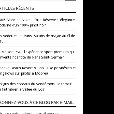
RTICLES RÉCENTS
K6 Blanc de Noirs – Brut Réserve : l’élégance
derne d’un 100% pinot noir
s Vedettes de Paris, 50 ans de magie au fil de
eau
 Maison PSG : l’expérience sport premium qui
invente l’identité du Paris Saint‑Germain
nava Beach Resort & Spa : luxe polynésien et
ngalows sur pilotis à Moorea
s gris des coteaux du Vendômois : le terroir
i fait vibrer la Vallée du Loir
BONNEZ-VOUS À CE BLOG PAR E-MAIL.
isissez votre adresse e-mail pour vous