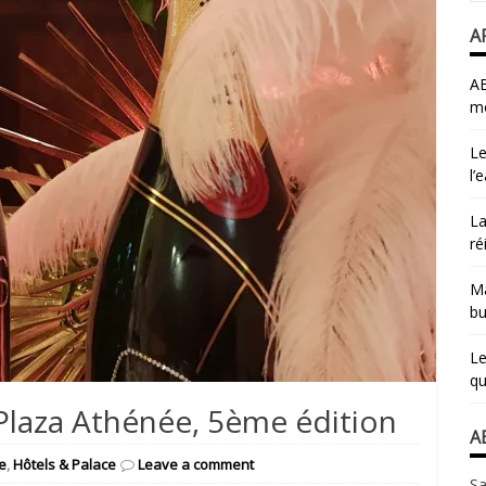
A
AB
mo
Le
l’
La
ré
Ma
bu
Le
qu
 Plaza Athénée, 5ème édition
A
e
,
Hôtels & Palace
Leave a comment
Sa