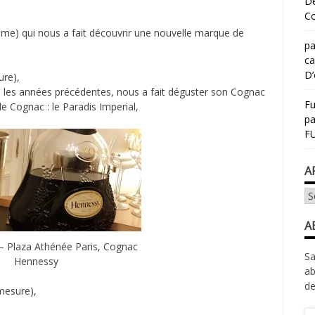
Dé
Co
me) qui nous a fait découvrir une nouvelle marque de
pa
ca
D’
ure),
les années précédentes, nous a fait déguster son Cognac
Fu
de Cognac : le Paradis Imperial,
p
FU
A
Ar
A
 – Plaza Athénée Paris, Cognac
Sa
Hennessy
ab
de
mesure),
Ad