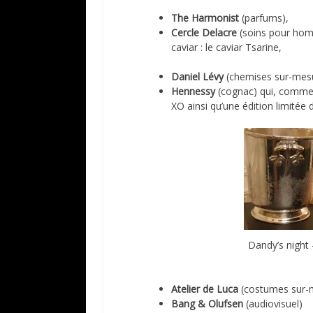
The Harmonist
(parfums),
Cercle Delacre
(soins pour hom
caviar : le caviar Tsarine,
Daniel Lévy
(chemises sur-mes
Hennessy
(cognac) qui, comme 
XO ainsi qu’une édition limitée 
Dandy’s night
Atelier de Luca
(costumes sur-
Bang & Olufsen
(audiovisuel)