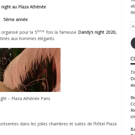
ab
 night au Plaza Athénée
de
5ème année
Ad
e-
ème
 organisé pour la 5
fois la fameuse
Dandy’s night 2020,
ma
stinés aux hommes élégants.
C
Ti
Do
au
Ri
ight – Plaza Athénée Paris
Co
Ri
cr
résentes dans les jolies chambres et suites de l’hôtel Plaza
Ba