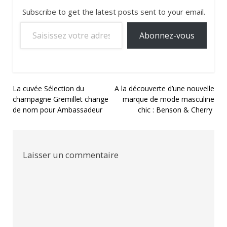
Subscribe to get the latest posts sent to your email.
Saisissez votre adresse e-mail…
Abonnez-vous
Navigation
La cuvée Sélection du
A la découverte d’une nouvelle
champagne Gremillet change
marque de mode masculine
de
de nom pour Ambassadeur
chic : Benson & Cherry
l’article
Laisser un commentaire