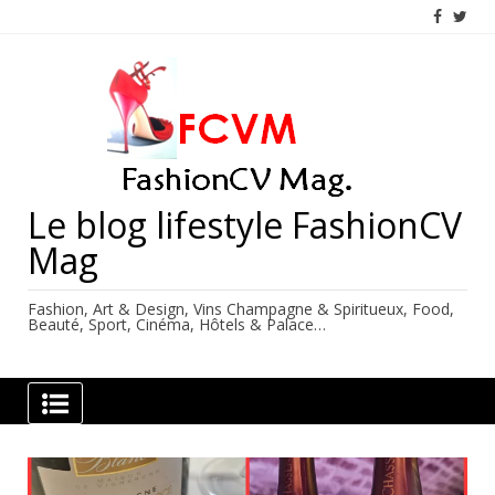
Skip
to
content
Le blog lifestyle FashionCV
Mag
Fashion, Art & Design, Vins Champagne & Spiritueux, Food,
Beauté, Sport, Cinéma, Hôtels & Palace…