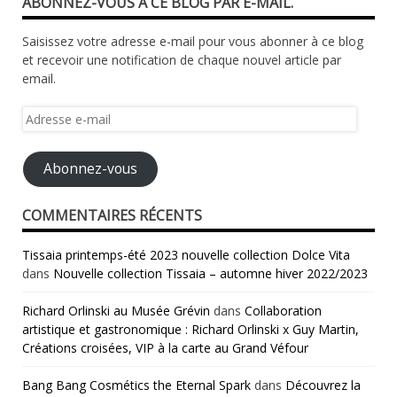
ABONNEZ-VOUS À CE BLOG PAR E-MAIL.
Saisissez votre adresse e-mail pour vous abonner à ce blog
et recevoir une notification de chaque nouvel article par
email.
Adresse
e-
mail
Abonnez-vous
COMMENTAIRES RÉCENTS
Tissaia printemps-été 2023 nouvelle collection Dolce Vita
dans
Nouvelle collection Tissaia – automne hiver 2022/2023
Richard Orlinski au Musée Grévin
dans
Collaboration
artistique et gastronomique : Richard Orlinski x Guy Martin,
Créations croisées, VIP à la carte au Grand Véfour
Bang Bang Cosmétics the Eternal Spark
dans
Découvrez la