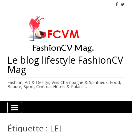
Skip
to
content
Le blog lifestyle FashionCV
Mag
Fashion, Art & Design, Vins Champagne & Spiritueux, Food,
Beauté, Sport, Cinéma, Hôtels & Palace…
Étiquette :
LEJ