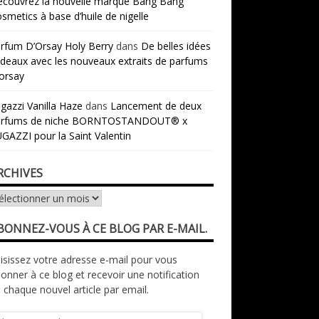
couvrez la nouvelle marque Bang Bang
smetics à base d’huile de nigelle
rfum D’Orsay Holy Berry
dans
De belles idées
deaux avec les nouveaux extraits de parfums
orsay
gazzi Vanilla Haze
dans
Lancement de deux
arfums de niche BORNTOSTANDOUT® x
GAZZI pour la Saint Valentin
RCHIVES
chives
BONNEZ-VOUS À CE BLOG PAR E-MAIL.
isissez votre adresse e-mail pour vous
onner à ce blog et recevoir une notification
 chaque nouvel article par email.
resse