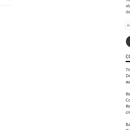
ab
de
Ad
e-
ma
C
Ti
Do
au
Ri
Co
Ri
cr
Ba