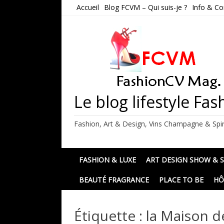
Skip
Accueil
Blog FCVM – Qui suis-je ?
Info & Co
to
content
Le blog lifestyle F
Fashion, Art & Design, Vins Champagne & Spir
FASHION & LUXE
ART DESIGN SHOW & 
BEAUTÉ FRAGRANCE
PLACE TO BE
HÔ
Étiquette :
la Maison de