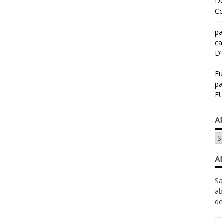
Dé
Co
pa
ca
D’
Fu
p
FU
A
Ar
A
Sa
ab
de
Ad