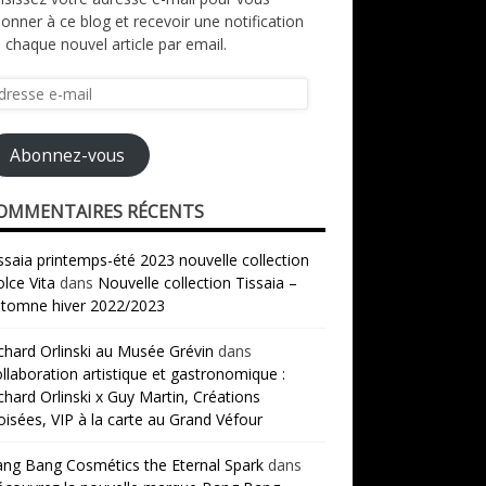
onner à ce blog et recevoir une notification
 chaque nouvel article par email.
resse
il
Abonnez-vous
OMMENTAIRES RÉCENTS
ssaia printemps-été 2023 nouvelle collection
lce Vita
dans
Nouvelle collection Tissaia –
tomne hiver 2022/2023
chard Orlinski au Musée Grévin
dans
llaboration artistique et gastronomique :
chard Orlinski x Guy Martin, Créations
oisées, VIP à la carte au Grand Véfour
ng Bang Cosmétics the Eternal Spark
dans