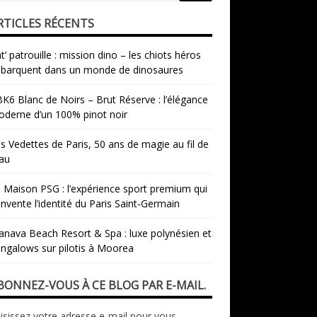
RTICLES RÉCENTS
t’ patrouille : mission dino – les chiots héros
barquent dans un monde de dinosaures
K6 Blanc de Noirs – Brut Réserve : l’élégance
derne d’un 100% pinot noir
s Vedettes de Paris, 50 ans de magie au fil de
eau
 Maison PSG : l’expérience sport premium qui
invente l’identité du Paris Saint‑Germain
nava Beach Resort & Spa : luxe polynésien et
ngalows sur pilotis à Moorea
BONNEZ-VOUS À CE BLOG PAR E-MAIL.
isissez votre adresse e-mail pour vous