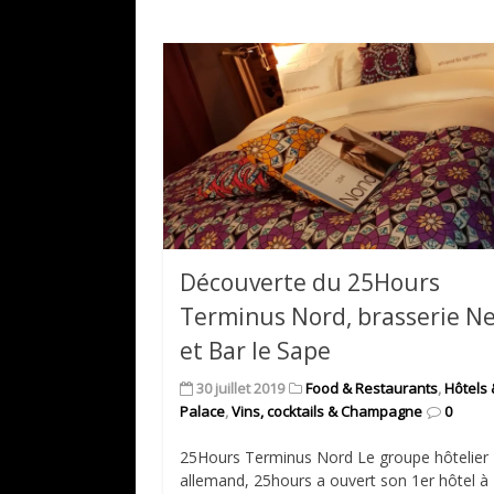
Découverte du 25Hours
Terminus Nord, brasserie N
et Bar le Sape
30 juillet 2019
Food & Restaurants
,
Hôtels
Palace
,
Vins, cocktails & Champagne
0
25Hours Terminus Nord Le groupe hôtelier
allemand, 25hours a ouvert son 1er hôtel à