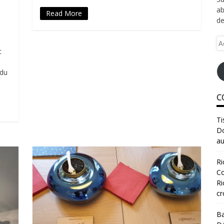
ab
Read More
de
Ad
c
e-
ma
 du
C
Ti
Do
au
Ri
Co
Ri
cr
Ba