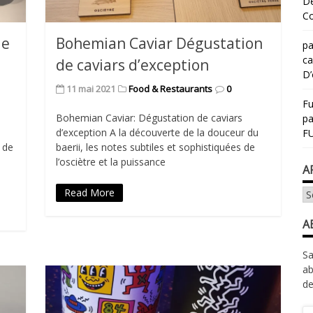
Dé
Co
de
Bohemian Caviar Dégustation
pa
ca
de caviars d’exception
D’
11 mai 2021
Food & Restaurants
0
Fu
Bohemian Caviar: Dégustation de caviars
p
d’exception A la découverte de la douceur du
FU
l de
baerii, les notes subtiles et sophistiquées de
l’osciètre et la puissance
A
Read More
Ar
A
Sa
ab
de
Ad