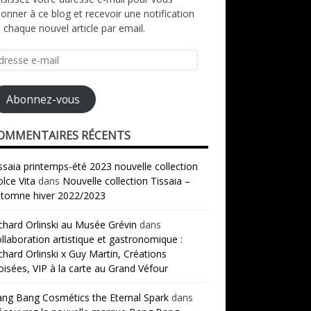
onner à ce blog et recevoir une notification
 chaque nouvel article par email.
resse
il
Abonnez-vous
OMMENTAIRES RÉCENTS
ssaia printemps-été 2023 nouvelle collection
lce Vita
dans
Nouvelle collection Tissaia –
tomne hiver 2022/2023
chard Orlinski au Musée Grévin
dans
llaboration artistique et gastronomique :
chard Orlinski x Guy Martin, Créations
oisées, VIP à la carte au Grand Véfour
ng Bang Cosmétics the Eternal Spark
dans