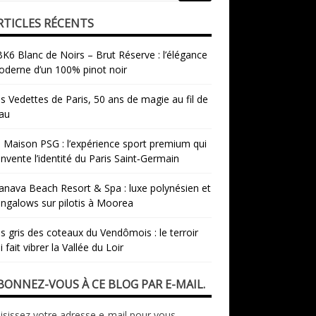
RTICLES RÉCENTS
K6 Blanc de Noirs – Brut Réserve : l’élégance
derne d’un 100% pinot noir
s Vedettes de Paris, 50 ans de magie au fil de
eau
 Maison PSG : l’expérience sport premium qui
invente l’identité du Paris Saint‑Germain
nava Beach Resort & Spa : luxe polynésien et
ngalows sur pilotis à Moorea
s gris des coteaux du Vendômois : le terroir
i fait vibrer la Vallée du Loir
BONNEZ-VOUS À CE BLOG PAR E-MAIL.
isissez votre adresse e-mail pour vous