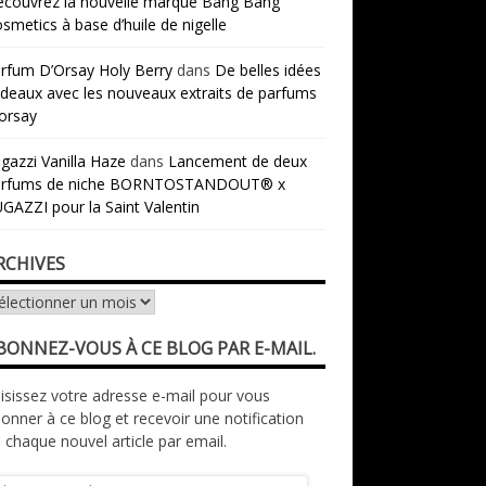
couvrez la nouvelle marque Bang Bang
smetics à base d’huile de nigelle
rfum D’Orsay Holy Berry
dans
De belles idées
deaux avec les nouveaux extraits de parfums
orsay
gazzi Vanilla Haze
dans
Lancement de deux
arfums de niche BORNTOSTANDOUT® x
GAZZI pour la Saint Valentin
RCHIVES
chives
BONNEZ-VOUS À CE BLOG PAR E-MAIL.
isissez votre adresse e-mail pour vous
onner à ce blog et recevoir une notification
 chaque nouvel article par email.
resse