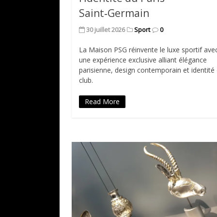
Saint‑Germain
30 juillet 2026
Sport
0
La Maison PSG réinvente le luxe sportif ave
une expérience exclusive alliant élégance
parisienne, design contemporain et identité
club.
Read More