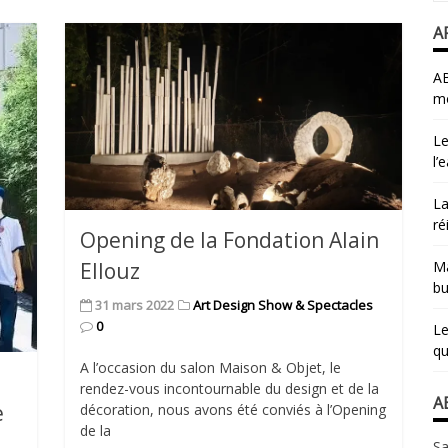
A
AB
mo
Le
l’
La
ré
Opening de la Fondation Alain
Ellouz
Ma
bu
31 mars 2022
Art Design Show & Spectacles
0
Le
qu
A l’occasion du salon Maison & Objet, le
rendez-vous incontournable du design et de la
A
e
décoration, nous avons été conviés à l’Opening
de la
Sa