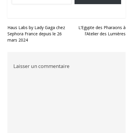
Navigation
Haus Labs by Lady Gaga chez
L’Egypte des Pharaons à
Sephora France depuis le 26
l’Atelier des Lumières
de
mars 2024
l’article
Laisser un commentaire