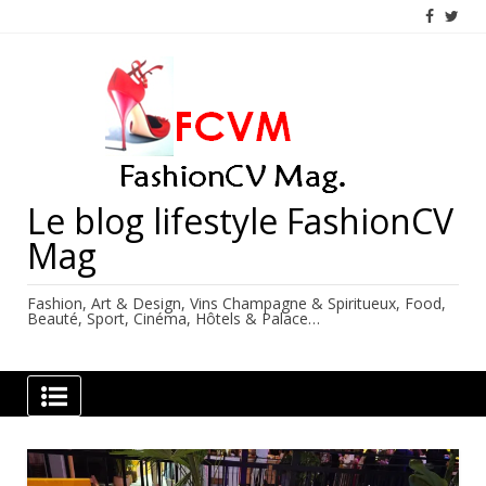
Skip
to
content
Le blog lifestyle FashionCV
Mag
Fashion, Art & Design, Vins Champagne & Spiritueux, Food,
Beauté, Sport, Cinéma, Hôtels & Palace…