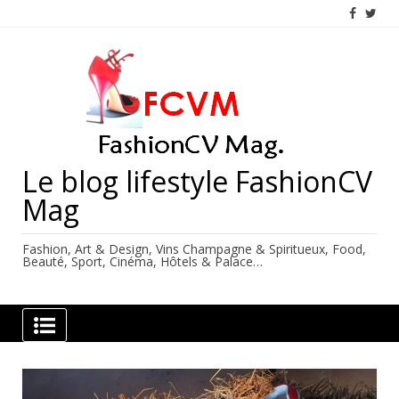
Skip
to
content
Le blog lifestyle FashionCV
Mag
Fashion, Art & Design, Vins Champagne & Spiritueux, Food,
Beauté, Sport, Cinéma, Hôtels & Palace…