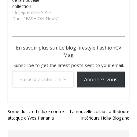
de la nouvelle
collection
26 septembre 2019
Dans "FASHION News"
En savoir plus sur Le blog lifestyle FashionCV
Mag
Subscribe to get the latest posts sent to your email.
Saisissez votre adresse e-mail…
Abonnez-vous
Navigation
Sortie du livre Le luxe contre-
La nouvelle collab La Redoute
attaque d’Yves Hanania
Intérieurs Hellø Blogzine
de
l’article