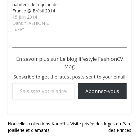
habilleur de l’équipe de
France @ Brésil 2014
15 juin 2014
Dans "FASHION &
Luxe"
En savoir plus sur Le blog lifestyle FashionCV
Mag
Subscribe to get the latest posts sent to your email.
Saisissez votre adresse e-mail…
Abonnez-vous
Navigation
Nouvelles collections Korloff –
Visite privée des loges du Parc
joaillerie et diamants
des Princes
de