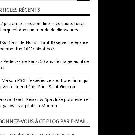
RTICLES RÉCENTS
t’ patrouille : mission dino – les chiots héros
barquent dans un monde de dinosaures
K6 Blanc de Noirs – Brut Réserve : l’élégance
derne d’un 100% pinot noir
s Vedettes de Paris, 50 ans de magie au fil de
eau
 Maison PSG : l’expérience sport premium qui
invente l’identité du Paris Saint‑Germain
nava Beach Resort & Spa : luxe polynésien et
ngalows sur pilotis à Moorea
BONNEZ-VOUS À CE BLOG PAR E-MAIL.
isissez votre adresse e-mail pour vous