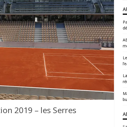
A
Pa
dé
AB
mo
Le
l’
La
ré
Ma
bu
ion 2019 – les Serres
A
Sa