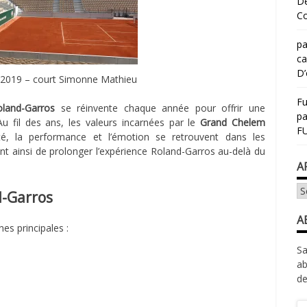
Dé
Co
pa
ca
D’
 2019 – court Simonne Mathieu
Fu
oland-Garros
se réinvente chaque année pour offrir une
p
 Au fil des ans, les valeurs incarnées par le
Grand Chelem
FU
icité, la performance et l’émotion se retrouvent dans les
nt ainsi de prolonger l’expérience Roland-Garros au-delà du
A
Ar
d-Garros
A
nes principales :
Sa
ab
de
Ad