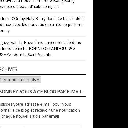
couvrez la nouvelle marque Bang Bang
smetics à base d’huile de nigelle
rfum D’Orsay Holy Berry
dans
De belles idées
deaux avec les nouveaux extraits de parfums
orsay
gazzi Vanilla Haze
dans
Lancement de deux
arfums de niche BORNTOSTANDOUT® x
GAZZI pour la Saint Valentin
RCHIVES
chives
BONNEZ-VOUS À CE BLOG PAR E-MAIL.
isissez votre adresse e-mail pour vous
onner à ce blog et recevoir une notification
 chaque nouvel article par email.
resse