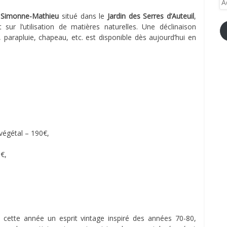
e-
t Simonne-Mathieu
situé dans le
Jardin des Serres d’Auteuil
,
ma
 sur l’utilisation de matières naturelles. Une déclinaison
, parapluie, chapeau, etc. est disponible dès aujourd’hui en
végétal – 190€,
5€,
 cette année un esprit vintage inspiré des années 70-80,