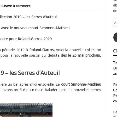
ab
Leave a comment
de
ection 2019 – les Serres d’Auteuil
Ad
e-
uil avec le nouveau court Simonne-Mathieu
ma
acoste pour Roland-Garros 2019
a période 2019 à
Roland-Garros,
voici la nouvelle collection
C
pour la nouvelle saison qui débute
dès le 26 mai prochain,
Ti
Do
9 – les Serres d’Auteuil
au
ière un bel après-midi ensoleillé. Le
court Simonne-Mathieu
Ri
n avons profité pour nous balader dans les nouvelles
serres
Co
Ri
cr
Ba