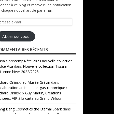
onner à ce blog et recevoir une notification
 chaque nouvel article par email.
resse
il
Abonnez-vous
OMMENTAIRES RÉCENTS
ssaia printemps-été 2023 nouvelle collection
lce Vita
dans
Nouvelle collection Tissaia –
tomne hiver 2022/2023
chard Orlinski au Musée Grévin
dans
llaboration artistique et gastronomique :
chard Orlinski x Guy Martin, Créations
oisées, VIP à la carte au Grand Véfour
ng Bang Cosmétics the Eternal Spark
dans