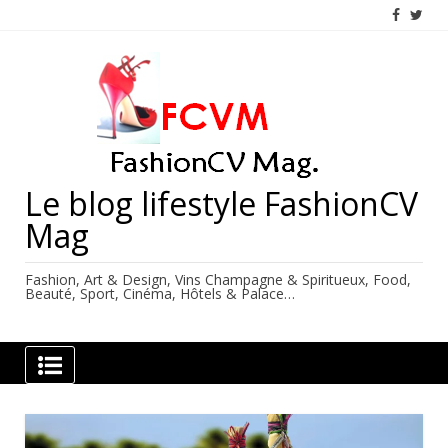
Skip
to
content
Le blog lifestyle FashionCV
Mag
Fashion, Art & Design, Vins Champagne & Spiritueux, Food,
Beauté, Sport, Cinéma, Hôtels & Palace…