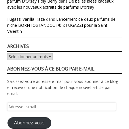
parfum D’Orsay Holy Berry
dans
De belles idées cadeaux
avec les nouveaux extraits de parfums D’orsay
Fugazzi Vanilla Haze
dans
Lancement de deux parfums de
niche BORNTOSTANDOUT® x FUGAZZI pour la Saint
Valentin
ARCHIVES
Archives
ABONNEZ-VOUS À CE BLOG PAR E-MAIL.
Saisissez votre adresse e-mail pour vous abonner à ce blog
et recevoir une notification de chaque nouvel article par
email.
Adresse
e-
mail
Abonnez-vous