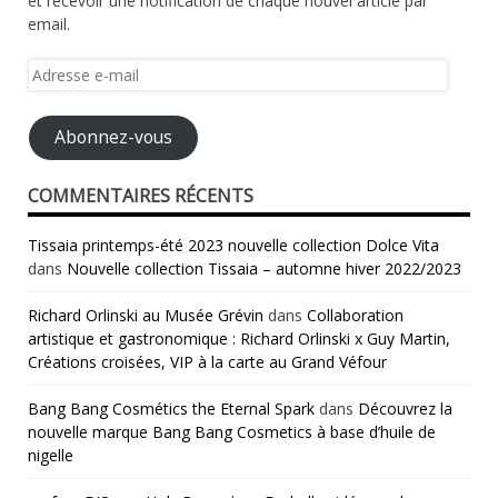
et recevoir une notification de chaque nouvel article par
email.
Adresse
e-
mail
Abonnez-vous
COMMENTAIRES RÉCENTS
Tissaia printemps-été 2023 nouvelle collection Dolce Vita
dans
Nouvelle collection Tissaia – automne hiver 2022/2023
Richard Orlinski au Musée Grévin
dans
Collaboration
artistique et gastronomique : Richard Orlinski x Guy Martin,
Créations croisées, VIP à la carte au Grand Véfour
Bang Bang Cosmétics the Eternal Spark
dans
Découvrez la
nouvelle marque Bang Bang Cosmetics à base d’huile de
nigelle