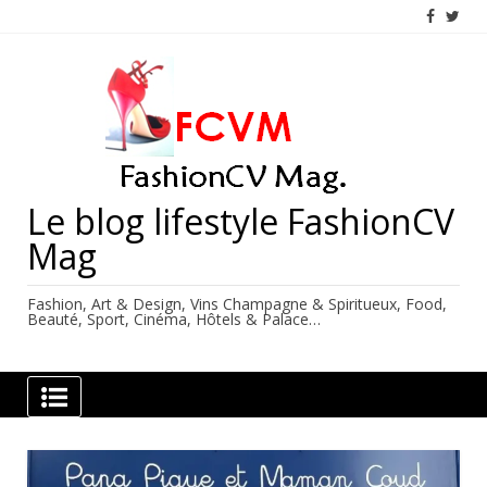
Skip
to
content
Le blog lifestyle FashionCV
Mag
Fashion, Art & Design, Vins Champagne & Spiritueux, Food,
Beauté, Sport, Cinéma, Hôtels & Palace…