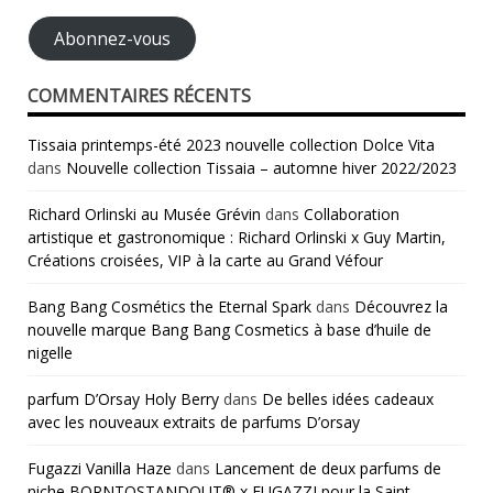
mail
Abonnez-vous
COMMENTAIRES RÉCENTS
Tissaia printemps-été 2023 nouvelle collection Dolce Vita
dans
Nouvelle collection Tissaia – automne hiver 2022/2023
Richard Orlinski au Musée Grévin
dans
Collaboration
artistique et gastronomique : Richard Orlinski x Guy Martin,
Créations croisées, VIP à la carte au Grand Véfour
Bang Bang Cosmétics the Eternal Spark
dans
Découvrez la
nouvelle marque Bang Bang Cosmetics à base d’huile de
nigelle
parfum D’Orsay Holy Berry
dans
De belles idées cadeaux
avec les nouveaux extraits de parfums D’orsay
Fugazzi Vanilla Haze
dans
Lancement de deux parfums de
niche BORNTOSTANDOUT® x FUGAZZI pour la Saint