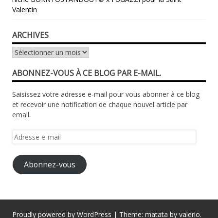
Valentin
ARCHIVES
Archives
ABONNEZ-VOUS À CE BLOG PAR E-MAIL.
Saisissez votre adresse e-mail pour vous abonner à ce blog
et recevoir une notification de chaque nouvel article par
email.
Adresse
e-
mail
Abonnez-vous
Proudly powered by WordPress
|
Theme: matata by
valerio
.