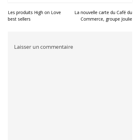
Navigation
Les produits High on Love
La nouvelle carte du Café du
best sellers
Commerce, groupe Joulie
de
l’article
Laisser un commentaire