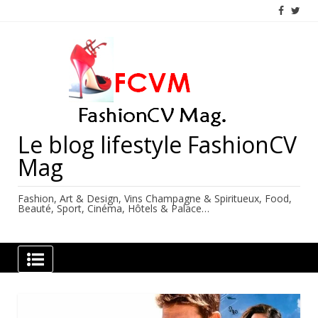
Skip
to
content
Le blog lifestyle FashionCV
Mag
Fashion, Art & Design, Vins Champagne & Spiritueux, Food,
Beauté, Sport, Cinéma, Hôtels & Palace…