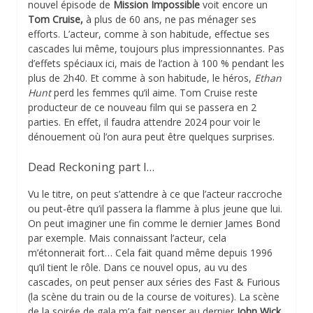
nouvel épisode de
Mission Impossible
voit encore un
Tom Cruise,
à plus de 60 ans, ne pas ménager ses
efforts. L’acteur, comme à son habitude, effectue ses
cascades lui même, toujours plus impressionnantes. Pas
d’effets spéciaux ici, mais de l’action à 100 % pendant les
plus de 2h40. Et comme à son habitude, le héros,
Ethan
Hunt
perd les femmes qu’il aime. Tom Cruise reste
producteur de ce nouveau film qui se passera en 2
parties. En effet, il faudra attendre 2024 pour voir le
dénouement où l’on aura peut être quelques surprises.
Dead Reckoning part I…
Vu le titre, on peut s’attendre à ce que l’acteur raccroche
ou peut-être qu’il passera la flamme à plus jeune que lui.
On peut imaginer une fin comme le dernier James Bond
par exemple. Mais connaissant l’acteur, cela
m’étonnerait fort… Cela fait quand même depuis 1996
qu’il tient le rôle. Dans ce nouvel opus, au vu des
cascades, on peut penser aux séries des Fast & Furious
(la scène du train ou de la course de voitures). La scène
de la soirée de gala m’a fait penser au dernier
John Wick