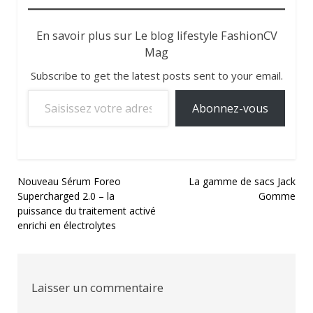
En savoir plus sur Le blog lifestyle FashionCV
Mag
Subscribe to get the latest posts sent to your email.
Saisissez votre adresse e-mail…
Abonnez-vous
Navigation
Nouveau Sérum Foreo
La gamme de sacs Jack
Supercharged 2.0 – la
Gomme
de
puissance du traitement activé
l’article
enrichi en électrolytes
Laisser un commentaire