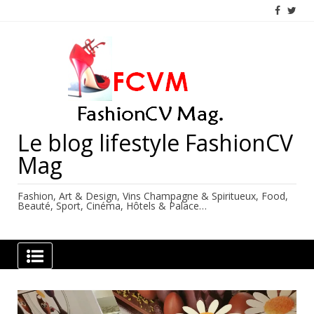
Skip
to
content
Le blog lifestyle FashionCV
Mag
Fashion, Art & Design, Vins Champagne & Spiritueux, Food,
Beauté, Sport, Cinéma, Hôtels & Palace…