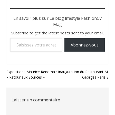
En savoir plus sur Le blog lifestyle FashionCV
Mag
Subscribe to get the latest posts sent to your email.
Saisissez votre adresse e-mail…
Abonnez-vous
Navigation
Expositions Maurice Renoma :
Inauguration du Restaurant M.
« Retour aux Sources »
Georges Paris 8
de
l’article
Laisser un commentaire