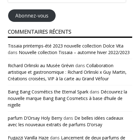
e-
mail
Abonnez-vous
COMMENTAIRES RÉCENTS
Tissaia printemps-été 2023 nouvelle collection Dolce Vita
dans
Nouvelle collection Tissaia – automne hiver 2022/2023
Richard Orlinski au Musée Grévin
dans
Collaboration
artistique et gastronomique : Richard Orlinski x Guy Martin,
Créations croisées, VIP à la carte au Grand Véfour
Bang Bang Cosmétics the Eternal Spark
dans
Découvrez la
nouvelle marque Bang Bang Cosmetics à base d’huile de
nigelle
parfum D’Orsay Holy Berry
dans
De belles idées cadeaux
avec les nouveaux extraits de parfums D’orsay
Fugazzi Vanilla Haze
dans
Lancement de deux parfums de