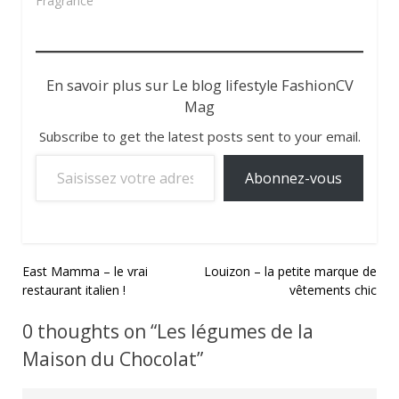
Fragrance"
En savoir plus sur Le blog lifestyle FashionCV
Mag
Subscribe to get the latest posts sent to your email.
Saisissez votre adresse e-mail…
Abonnez-vous
Navigation
East Mamma – le vrai
Louizon – la petite marque de
restaurant italien !
vêtements chic
de
l’article
0 thoughts on “
Les légumes de la
Maison du Chocolat
”