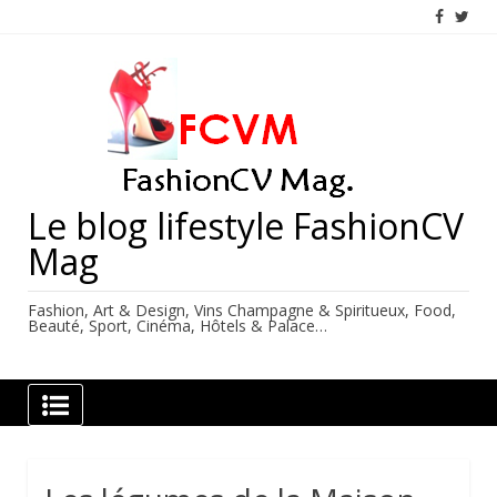
Skip
to
content
Le blog lifestyle FashionCV
Mag
Fashion, Art & Design, Vins Champagne & Spiritueux, Food,
Beauté, Sport, Cinéma, Hôtels & Palace…