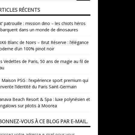
RTICLES RÉCENTS
t’ patrouille : mission dino – les chiots héros
barquent dans un monde de dinosaures
K6 Blanc de Noirs – Brut Réserve : l’élégance
derne d’un 100% pinot noir
s Vedettes de Paris, 50 ans de magie au fil de
eau
 Maison PSG : l’expérience sport premium qui
invente l’identité du Paris Saint‑Germain
nava Beach Resort & Spa : luxe polynésien et
ngalows sur pilotis à Moorea
BONNEZ-VOUS À CE BLOG PAR E-MAIL.
isissez votre adresse e-mail pour vous