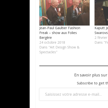
Jean-Paul Gaultier Fashion
Kaputt J
Freak – show aux Folies
Swarovs
Bergère
2 févrie
24 octobre 2018
Dans "F
Dans "Art Design Show &
Spectacles"
En savoir plus sur
Subscribe to get t
Saisissez votre adresse e-mail…