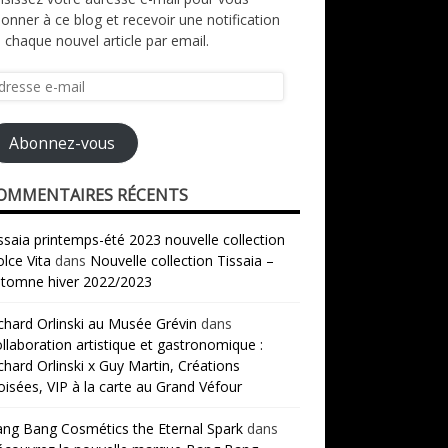
onner à ce blog et recevoir une notification
 chaque nouvel article par email.
resse
il
Abonnez-vous
OMMENTAIRES RÉCENTS
ssaia printemps-été 2023 nouvelle collection
lce Vita
dans
Nouvelle collection Tissaia –
tomne hiver 2022/2023
chard Orlinski au Musée Grévin
dans
llaboration artistique et gastronomique :
chard Orlinski x Guy Martin, Créations
oisées, VIP à la carte au Grand Véfour
ng Bang Cosmétics the Eternal Spark
dans