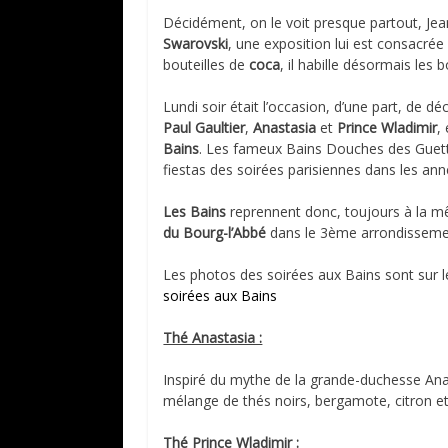
Décidément, on le voit presque partout, Jea
Swarovski
, une exposition lui est consacré
bouteilles de
coca
, il habille désormais les 
Lundi soir était l’occasion, d’une part, de 
Paul Gaultier
,
Anastasia
et
Prince Wladimir
,
Bains
. Les fameux Bains Douches des Guetta
fiestas des soirées parisiennes dans les an
Les Bains
reprennent donc, toujours à la mê
du Bourg-l’Abbé
dans le 3ème arrondisseme
Les photos des soirées aux Bains sont sur l
soirées aux Bains
Thé Anastasia :
Inspiré du mythe de la grande-duchesse Anast
mélange de thés noirs, bergamote, citron et 
Thé Prince Wladimir :