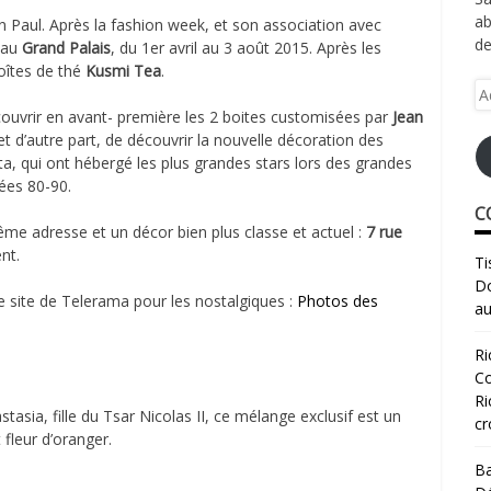
ab
n Paul. Après la fashion week, et son association avec
de
e au
Grand Palais
, du 1er avril au 3 août 2015. Après les
boîtes de thé
Kusmi Tea
.
Ad
e-
découvrir en avant- première les 2 boites customisées par
Jean
ma
 et d’autre part, de découvrir la nouvelle décoration des
, qui ont hébergé les plus grandes stars lors des grandes
nées 80-90.
C
me adresse et un décor bien plus classe et actuel :
7 rue
nt.
Ti
Do
e site de Telerama pour les nostalgiques :
Photos des
au
Ri
Co
Ri
asia, fille du Tsar Nicolas II, ce mélange exclusif est un
cr
fleur d’oranger.
Ba