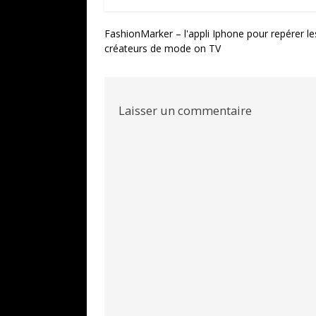
Navigation
FashionMarker – l'appli Iphone pour repérer le
créateurs de mode on TV
de
l’article
Laisser un commentaire