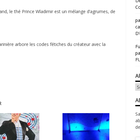
Dé
Co
nd, le thé Prince Wladimir est un mélange d’agrumes, de
pa
ca
D’
arinière arbore les codes fétiches du créateur avec la
Fu
p
FU
A
Ar
A
R
Sa
ab
de
Ad