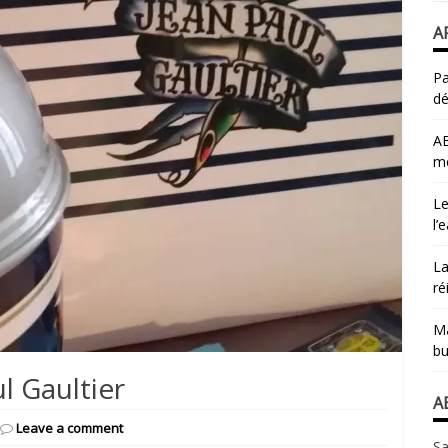
A
Pa
dé
AB
mo
Le
l’
La
ré
Ma
bu
l Gaultier
A
Leave a comment
Sa