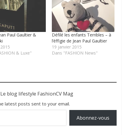
ean Paul Gaultier &
Défilé les enfants Terribles – à
ki
l’éffigie de Jean Paul Gaultier
r 2015
19 janvier 2015
ASHION & Luxe"
Dans "FASHION News"
 Le blog lifestyle FashionCV Mag
he latest posts sent to your email.
Abonnez-vous