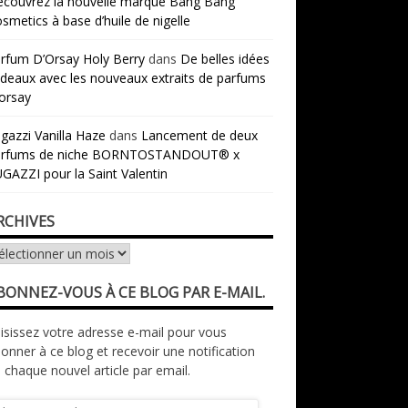
couvrez la nouvelle marque Bang Bang
smetics à base d’huile de nigelle
rfum D’Orsay Holy Berry
dans
De belles idées
deaux avec les nouveaux extraits de parfums
orsay
gazzi Vanilla Haze
dans
Lancement de deux
arfums de niche BORNTOSTANDOUT® x
GAZZI pour la Saint Valentin
RCHIVES
chives
BONNEZ-VOUS À CE BLOG PAR E-MAIL.
isissez votre adresse e-mail pour vous
onner à ce blog et recevoir une notification
 chaque nouvel article par email.
resse