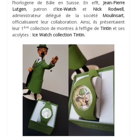
l’horlogerie de Bâle en Suisse. En efft,
Jean-Pierre
Lutgen
, patron d’
Ice-Watch
et
Nick Rodwell
,
administrateur délégué de la société
Moulinsart
,
officialisaient leur collaboration. Ainsi, ils présentaient
ère
leur 1
collection de montres à l’effigie de
Tintin
et ses
acolytes :
Ice Watch collection Tintin.