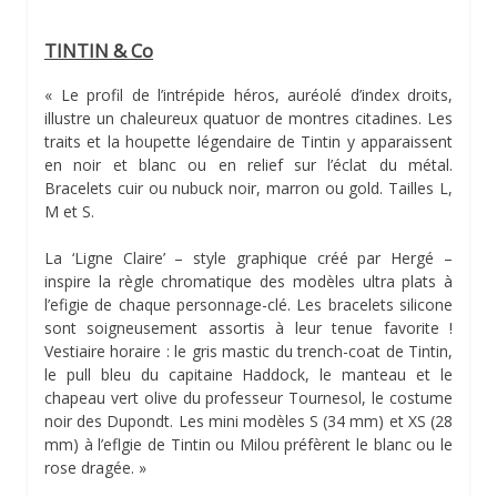
TINTIN & Co
« Le profil de l’intrépide héros, auréolé d’index droits,
illustre un chaleureux quatuor de montres citadines. Les
traits et la houpette légendaire de Tintin y apparaissent
en noir et blanc ou en relief sur l’éclat du métal.
Bracelets cuir ou nubuck noir, marron ou gold. Tailles L,
M et S.
La ‘Ligne Claire’ – style graphique créé par Hergé –
inspire la règle chromatique des modèles ultra plats à
l’efigie de chaque personnage-clé. Les bracelets silicone
sont soigneusement assortis à leur tenue favorite !
Vestiaire horaire : le gris mastic du trench-coat de Tintin,
le pull bleu du capitaine Haddock, le manteau et le
chapeau vert olive du professeur Tournesol, le costume
noir des Dupondt. Les mini modèles S (34 mm) et XS (28
mm) à l’eflgie de Tintin ou Milou préfèrent le blanc ou le
rose dragée. »