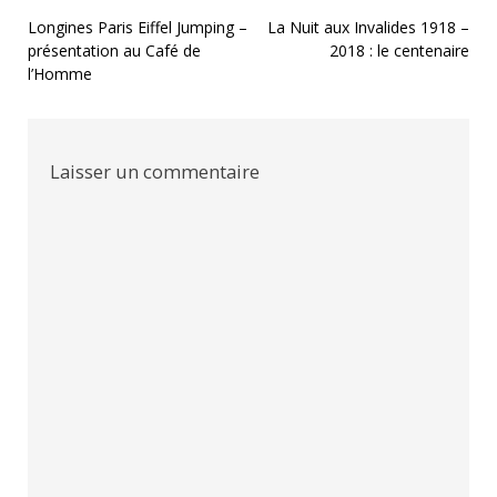
Navigation
Longines Paris Eiffel Jumping –
La Nuit aux Invalides 1918 –
présentation au Café de
2018 : le centenaire
de
l’Homme
l’article
Laisser un commentaire