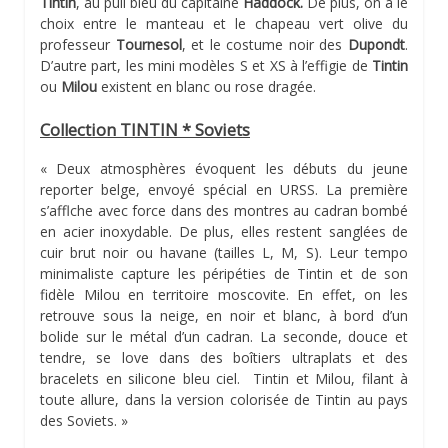
Tintin
, au pull bleu du capitaine
Haddock.
De plus, on a le
choix entre le manteau et le chapeau vert olive du
professeur
Tournesol
, et le costume noir des
Dupondt
.
D’autre part, les mini modèles S et XS à l’effigie de
Tintin
ou
Milou
existent en blanc ou rose dragée.
Collection TINTIN * Soviets
« Deux atmosphères évoquent les débuts du jeune
reporter belge, envoyé spécial en URSS. La première
s’afflche avec force dans des montres au cadran bombé
en acier inoxydable. De plus, elles restent sanglées de
cuir brut noir ou havane (tailles L, M, S). Leur tempo
minimaliste capture les péripéties de Tintin et de son
fidèle Milou en territoire moscovite. En effet, on les
retrouve sous la neige, en noir et blanc, à bord d’un
bolide sur le métal d’un cadran. La seconde, douce et
tendre, se love dans des boîtiers ultraplats et des
bracelets en silicone bleu ciel. Tintin et Milou, filant à
toute allure, dans la version colorisée de Tintin au pays
des Soviets. »