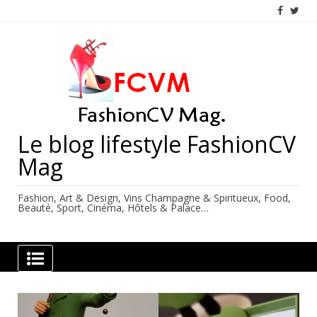
Skip
to
content
Le blog lifestyle FashionCV
Mag
Fashion, Art & Design, Vins Champagne & Spiritueux, Food,
Beauté, Sport, Cinéma, Hôtels & Palace…