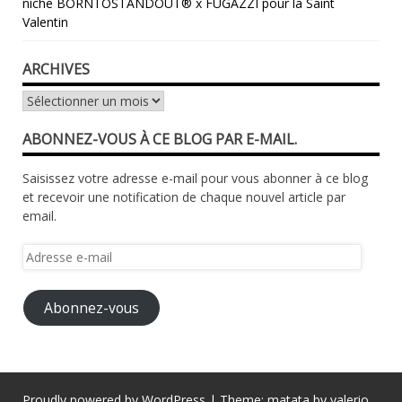
niche BORNTOSTANDOUT® x FUGAZZI pour la Saint
Valentin
ARCHIVES
Archives
ABONNEZ-VOUS À CE BLOG PAR E-MAIL.
Saisissez votre adresse e-mail pour vous abonner à ce blog
et recevoir une notification de chaque nouvel article par
email.
Adresse
e-
mail
Abonnez-vous
Proudly powered by WordPress
|
Theme: matata by
valerio
.