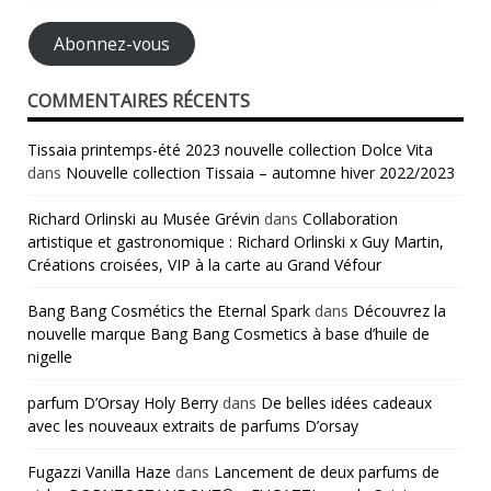
mail
Abonnez-vous
COMMENTAIRES RÉCENTS
Tissaia printemps-été 2023 nouvelle collection Dolce Vita
dans
Nouvelle collection Tissaia – automne hiver 2022/2023
Richard Orlinski au Musée Grévin
dans
Collaboration
artistique et gastronomique : Richard Orlinski x Guy Martin,
Créations croisées, VIP à la carte au Grand Véfour
Bang Bang Cosmétics the Eternal Spark
dans
Découvrez la
nouvelle marque Bang Bang Cosmetics à base d’huile de
nigelle
parfum D’Orsay Holy Berry
dans
De belles idées cadeaux
avec les nouveaux extraits de parfums D’orsay
Fugazzi Vanilla Haze
dans
Lancement de deux parfums de