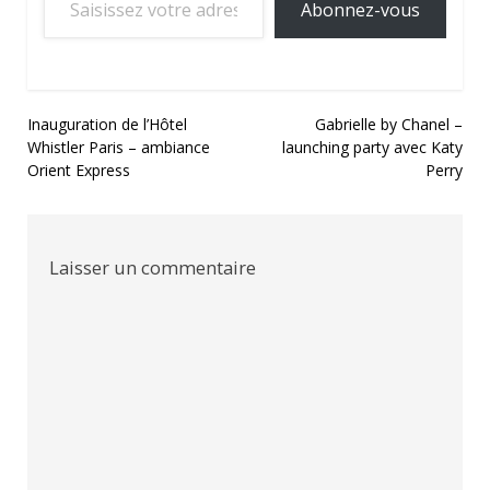
Abonnez-vous
Navigation
Inauguration de l’Hôtel
Gabrielle by Chanel –
Whistler Paris – ambiance
launching party avec Katy
de
Orient Express
Perry
l’article
Laisser un commentaire