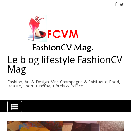
Skip
to
content
Le blog lifestyle FashionCV
Mag
Fashion, Art & Design, Vins Champagne & Spiritueux, Food,
Beauté, Sport, Cinéma, Hôtels & Palace…