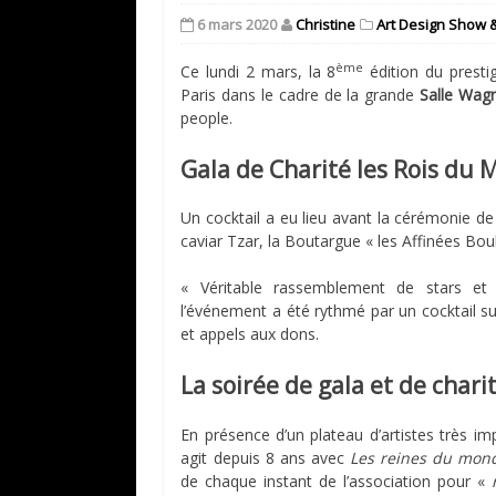
6 mars 2020
Christine
Art Design Show 
ème
Ce lundi 2 mars, la 8
édition du presti
Paris dans le cadre de la grande
Salle Wag
people.
Gala de Charité les Rois du
Un cocktail a eu lieu avant la cérémonie d
caviar Tzar, la Boutargue « les Affinées Bo
« Véritable rassemblement de stars et 
l’événement a été rythmé par un cocktail sui
et appels aux dons.
La soirée de gala et de char
En présence d’un plateau d’artistes très imp
agit depuis 8 ans avec
Les reines du mon
de chaque instant de l’association pour «