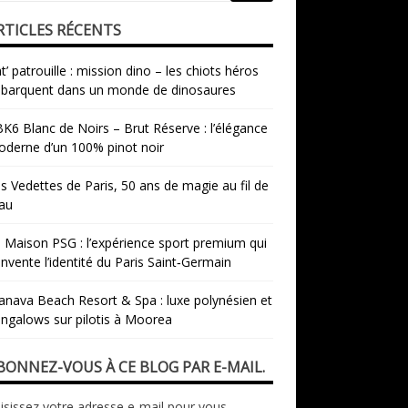
RTICLES RÉCENTS
t’ patrouille : mission dino – les chiots héros
barquent dans un monde de dinosaures
K6 Blanc de Noirs – Brut Réserve : l’élégance
derne d’un 100% pinot noir
s Vedettes de Paris, 50 ans de magie au fil de
eau
 Maison PSG : l’expérience sport premium qui
invente l’identité du Paris Saint‑Germain
nava Beach Resort & Spa : luxe polynésien et
ngalows sur pilotis à Moorea
BONNEZ-VOUS À CE BLOG PAR E-MAIL.
isissez votre adresse e-mail pour vous