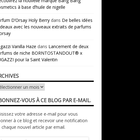
couvrez la nouvelle marque Bang Bang
smetics à base d’huile de nigelle
rfum D’Orsay Holy Berry
dans
De belles idées
deaux avec les nouveaux extraits de parfums
orsay
gazzi Vanilla Haze
dans
Lancement de deux
arfums de niche BORNTOSTANDOUT® x
GAZZI pour la Saint Valentin
RCHIVES
chives
BONNEZ-VOUS À CE BLOG PAR E-MAIL.
isissez votre adresse e-mail pour vous
onner à ce blog et recevoir une notification
 chaque nouvel article par email.
resse