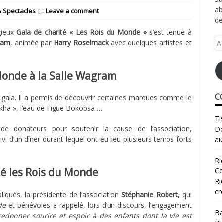
ab
& Spectacles
Leave a comment
de
gieux
Gala de charité « Les Rois du Monde »
s’est tenue à
Ad
ram
, animée par
Harry Roselmack
avec quelques artistes et
e-
ma
 Monde à la Salle Wagram
C
e gala. Il a permis de découvrir certaines marques comme le
ukha », l’eau de Figue Bokobsa …
Ti
de donateurs pour soutenir la cause de l’association,
Do
vi d’un dîner durant lequel ont eu lieu plusieurs temps forts
au
Ri
ité les Rois du Monde
Co
Ri
cr
liqués, la présidente de l’association
Stéphanie Robert,
qui
de
et bénévoles a rappelé, lors d’un discours, l’engagement
Ba
redonner sourire et espoir à des enfants dont la vie est