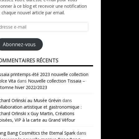
onner à ce blog et recevoir une notification
 chaque nouvel article par email.
resse
il
Abonnez-vous
OMMENTAIRES RÉCENTS
ssaia printemps-été 2023 nouvelle collection
lce Vita
dans
Nouvelle collection Tissaia –
tomne hiver 2022/2023
chard Orlinski au Musée Grévin
dans
llaboration artistique et gastronomique :
chard Orlinski x Guy Martin, Créations
oisées, VIP à la carte au Grand Véfour
ng Bang Cosmétics the Eternal Spark
dans