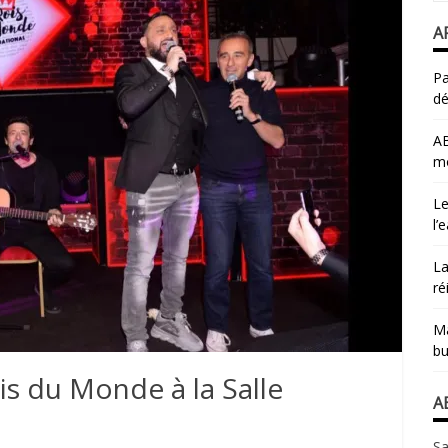
A
Pa
dé
AB
mo
Le
l’
La
ré
Ma
bu
is du Monde à la Salle
A
Sa