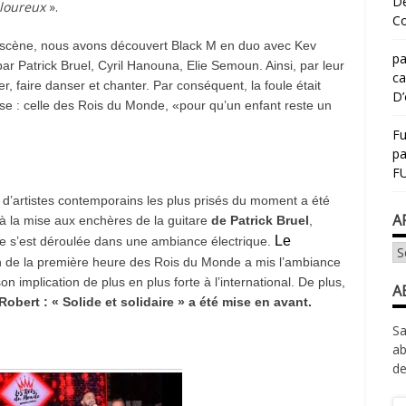
Dé
uloureux
».
Co
r scène, nous avons découvert
Black M en duo avec Kev
pa
 par
Patrick Bruel, Cyril Hanouna, Elie Semoun.
Ainsi, par leur
ca
r, faire danser et chanter. Par conséquent, la foule était
D’
e : celle
des Rois du Monde
, «pour qu’un enfant reste un
Fu
p
FU
 d’artistes contemporains les plus prisés du moment a été
A
à la
mise aux enchères de la guitare
de Patrick Bruel
,
Le
nte s’est déroulée dans une ambiance électrique.
Ar
en de la première heure des Rois du Monde
a mis l’ambiance
on implication de plus en plus forte à l’international. De plus,
A
obert : « Solide et solidaire »
a été mise en avant.
Sa
ab
de
Ad