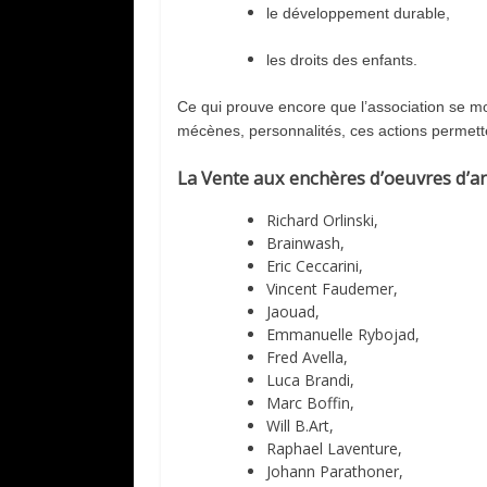
le développement durable,
les droits des enfants.
Ce
qui prouve encore que l’association se mo
mécènes, personnalités, ces actions permette
La Vente aux enchères d’oeuvres d’a
Richard Orlinski,
Brainwash,
Eric Ceccarini,
Vincent Faudemer,
Jaouad,
Emmanuelle Rybojad,
Fred Avella,
Luca Brandi,
Marc Boffin,
Will B.Art,
Raphael Laventure,
Johann Parathoner,