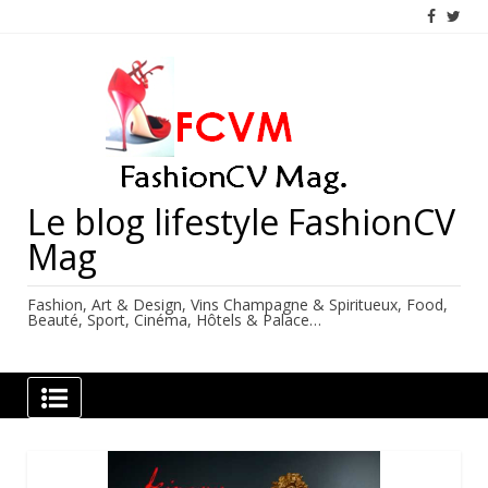
Skip
to
content
Le blog lifestyle FashionCV
Mag
Fashion, Art & Design, Vins Champagne & Spiritueux, Food,
Beauté, Sport, Cinéma, Hôtels & Palace…