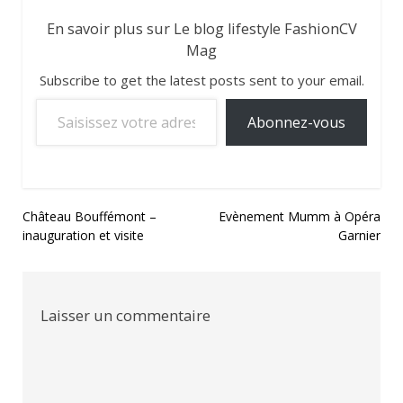
En savoir plus sur Le blog lifestyle FashionCV
Mag
Subscribe to get the latest posts sent to your email.
Saisissez votre adresse e-mail…
Abonnez-vous
Navigation
Château Bouffémont –
Evènement Mumm à Opéra
inauguration et visite
Garnier
de
l’article
Laisser un commentaire