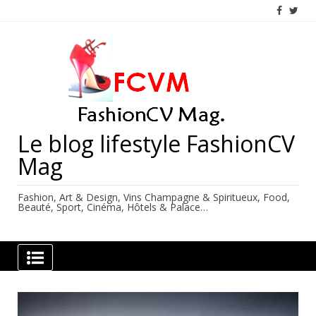
Skip
to
content
Le blog lifestyle FashionCV
Mag
Fashion, Art & Design, Vins Champagne & Spiritueux, Food,
Beauté, Sport, Cinéma, Hôtels & Palace…