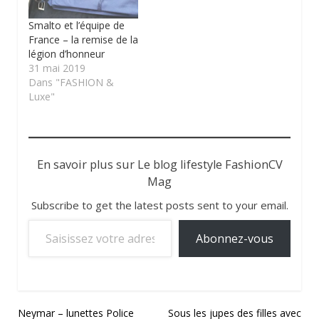
Smalto et l’équipe de
France – la remise de la
légion d’honneur
31 mai 2019
Dans "FASHION &
Luxe"
En savoir plus sur Le blog lifestyle FashionCV
Mag
Subscribe to get the latest posts sent to your email.
Saisissez votre adresse e-mail…
Abonnez-vous
Navigation
Neymar – lunettes Police
Sous les jupes des filles avec