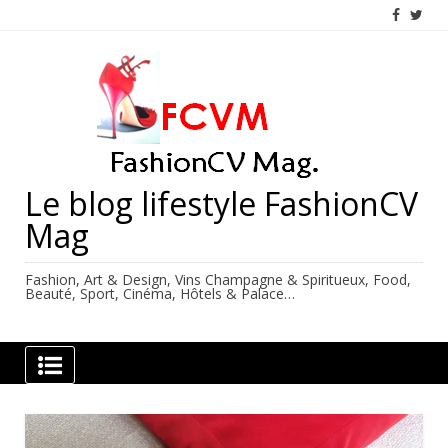
Skip
to
content
Le blog lifestyle FashionCV
Mag
Fashion, Art & Design, Vins Champagne & Spiritueux, Food,
Beauté, Sport, Cinéma, Hôtels & Palace…