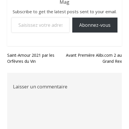
Mag
Subscribe to get the latest posts sent to your email.
Saisissez votre adresse e-mail…
Abonnez-vous
Navigation
Saint-Amour 2021 par les
Avant Première Alibi.com 2 au
Orfèvres du Vin
Grand Rex
de
l’article
Laisser un commentaire