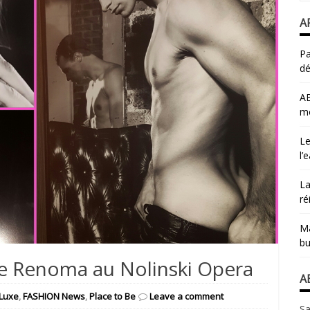
A
Pa
dé
AB
mo
Le
l’
La
ré
Ma
bu
ie Renoma au Nolinski Opera
A
Luxe
,
FASHION News
,
Place to Be
Leave a comment
Sa