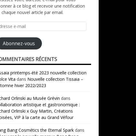
onner à ce blog et recevoir une notification
 chaque nouvel article par email.
resse
il
Abonnez-vous
OMMENTAIRES RÉCENTS
ssaia printemps-été 2023 nouvelle collection
lce Vita
dans
Nouvelle collection Tissaia –
tomne hiver 2022/2023
chard Orlinski au Musée Grévin
dans
llaboration artistique et gastronomique :
chard Orlinski x Guy Martin, Créations
oisées, VIP à la carte au Grand Véfour
ng Bang Cosmétics the Eternal Spark
dans