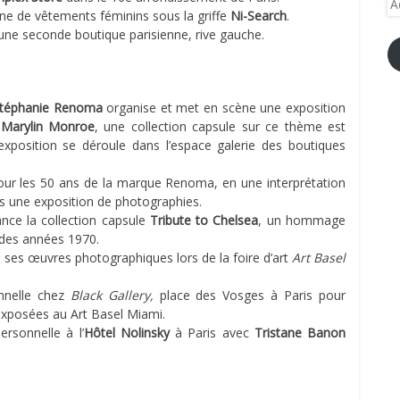
igne de vêtements féminins sous la griffe
Ni-Search
.
e-
ne seconde boutique parisienne, rive gauche.
ma
téphanie Renoma
organise et met en scène une exposition
e
Marylin Monroe
, une collection capsule sur ce thème est
xposition se déroule dans l’espace galerie des boutiques
pour les 50 ans de la marque Renoma, en une interprétation
s une exposition de photographies.
nce la collection capsule
Tribute to Chelsea
, un hommage
des années 1970.
ses œuvres photographiques lors de la foire d’art
Art Basel
nnelle chez
Black Gallery,
place des Vosges à Paris pour
exposées au Art Basel Miami.
rsonnelle à l’
Hôtel Nolinsky
à Paris avec
Tristane Banon