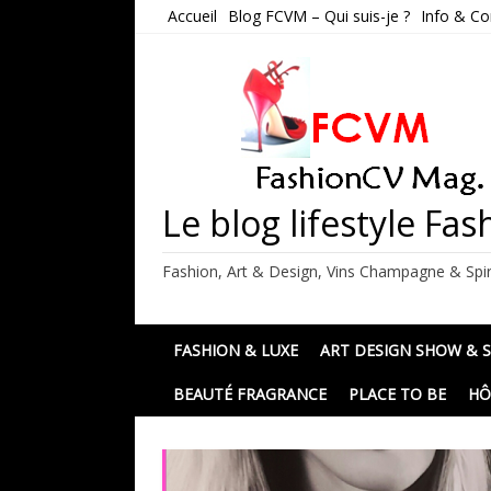
Skip
Accueil
Blog FCVM – Qui suis-je ?
Info & Co
to
content
Le blog lifestyle F
Fashion, Art & Design, Vins Champagne & Spir
FASHION & LUXE
ART DESIGN SHOW & 
BEAUTÉ FRAGRANCE
PLACE TO BE
HÔ