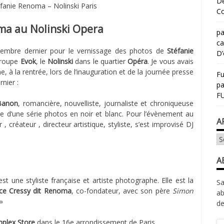
Dé
éfanie Renoma – Nolinski Paris
Co
ma au Nolinski Opera
pa
ca
ovembre dernier pour le vernissage des photos de
Stéfanie
D’
groupe
Evok
, le
Nolinski
dans le quartier
Opéra
. Je vous avais
 à la rentrée, lors de l’inauguration et de la journée presse
Fu
nier :
p
FU
 Banon
, romancière, nouvelliste, journaliste et chroniqueuse
dre d’une série photos en noir et blanc. Pour l’évènement au
A
r , créateur , directeur artistique, styliste, s’est improvisé DJ
Ar
A
st une styliste française et artiste photographe. Elle est la
Sa
ce Cressy dit Renoma
, co-fondateur, avec son père
Simon
ab
»
de
plex Store
dans le 16e arrondissement de Paris.
Ad