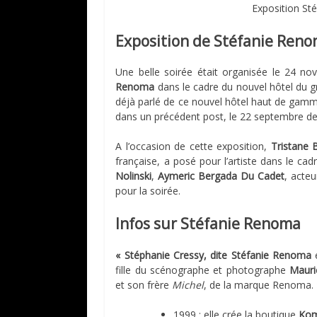
Exposition St
Exposition de Stéfanie Reno
Une belle soirée était organisée le 24 n
Renoma
dans le cadre du nouvel hôtel du 
déjà parlé de ce nouvel hôtel haut de gamme,
dans un précédent post, le 22 septembre der
A l’occasion de cette exposition,
Tristane
française, a posé pour l’artiste dans le ca
Nolinski
,
Aymeric Bergada Du Cadet
, acteu
pour la soirée.
Infos sur Stéfanie Renoma
« Stéphanie Cressy, dite Stéfanie Renoma
e
fille du scénographe et photographe
Mauri
et son frère
Michel
, de la marque Renoma. 
1999 : elle crée la boutique
Kom