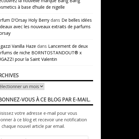
couvrez la nouvelle marque Bang Bang
smetics à base d’huile de nigelle
rfum D’Orsay Holy Berry
dans
De belles idées
deaux avec les nouveaux extraits de parfums
orsay
gazzi Vanilla Haze
dans
Lancement de deux
arfums de niche BORNTOSTANDOUT® x
GAZZI pour la Saint Valentin
RCHIVES
chives
BONNEZ-VOUS À CE BLOG PAR E-MAIL.
isissez votre adresse e-mail pour vous
onner à ce blog et recevoir une notification
 chaque nouvel article par email.
resse