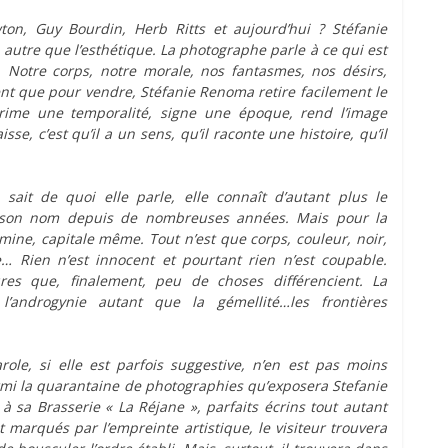
on, Guy Bourdin, Herb Ritts et aujourd’hui ? Stéfanie
 autre que l’esthétique. La photographe parle à ce qui est
. Notre corps, notre morale, nos fantasmes, nos désirs,
nt que pour vendre, Stéfanie Renoma retire facilement le
rime une temporalité, signe une époque, rend l’image
se, c’est qu’il a un sens, qu’il raconte une histoire, qu’il
 sait de quoi elle parle, elle connaît d’autant plus le
rte son nom depuis de nombreuses années. Mais pour la
omine, capitale même. Tout n’est que corps, couleur, noir,
e… Rien n’est innocent et pourtant rien n’est coupable.
es que, finalement, peu de choses différencient. La
l’androgynie autant que la gémellité…les frontières
role, si elle est parfois suggestive, n’en est pas moins
armi la quarantaine de photographies qu’exposera Stefanie
à sa Brasserie « La Réjane », parfaits écrins tout autant
marqués par l’empreinte artistique, le visiteur trouvera