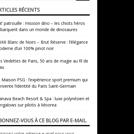
RTICLES RÉCENTS
t’ patrouille : mission dino – les chiots héros
barquent dans un monde de dinosaures
K6 Blanc de Noirs – Brut Réserve : l’élégance
derne d’un 100% pinot noir
s Vedettes de Paris, 50 ans de magie au fil de
eau
 Maison PSG : l’expérience sport premium qui
invente l’identité du Paris Saint‑Germain
nava Beach Resort & Spa : luxe polynésien et
ngalows sur pilotis à Moorea
BONNEZ-VOUS À CE BLOG PAR E-MAIL.
isissez votre adresse e-mail pour vous