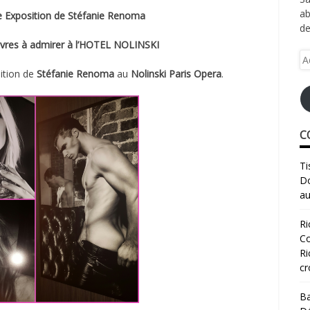
ab
 Exposition de Stéfanie Renoma
de
uvres à admirer à l’HOTEL NOLINSKI
Ad
e-
sition de
Stéfanie Renoma
au
Nolinski
Paris Opera
.
ma
C
Ti
Do
au
Ri
Co
Ri
cr
Ba