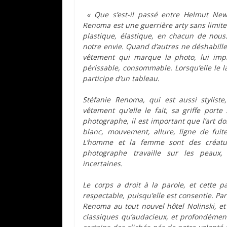
« Que s’est-il passé entre Helmut Newt
Renoma est une guerrière arty sans limite
plastique, élastique, en chacun de nous
notre envie. Quand d’autres ne déshabille
vêtement qui marque la photo, lui imp
périssable, consommable. Lorsqu’elle le lais
participe d’un tableau.
Stéfanie Renoma, qui est aussi styliste,
vêtement qu’elle le fait, sa griffe po
photographe, il est important que l’art d
blanc, mouvement, allure, ligne de fuit
L’homme et la femme sont des créatur
photographe travaille sur les peaux, 
incertaines.
Le corps a droit à la parole, et cette pa
respectable, puisqu’elle est consentie. P
Renoma au tout nouvel hôtel Nolinski, et 
classiques qu’audacieux, et profondément 