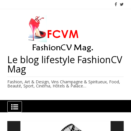
Skip
to
content
Le blog lifestyle FashionCV
Mag
Fashion, Art & Design, Vins Champagne & Spiritueux, Food,
Beauté, Sport, Cinéma, Hôtels & Palace…