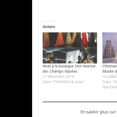
Similaire
Noël à la boutique Dior Avenue
Christia
des Champs-Elysées
Musée de
17 décembre 2019
16 juille
Dans "FASHION & Luxe"
Dans "A
Spectacl
En savoir plus sur