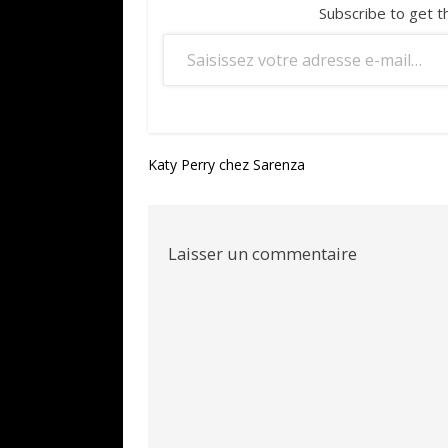
Subscribe to get t
Saisissez votre adresse e-mail…
Navigation
Katy Perry chez Sarenza
de
l’article
Laisser un commentaire