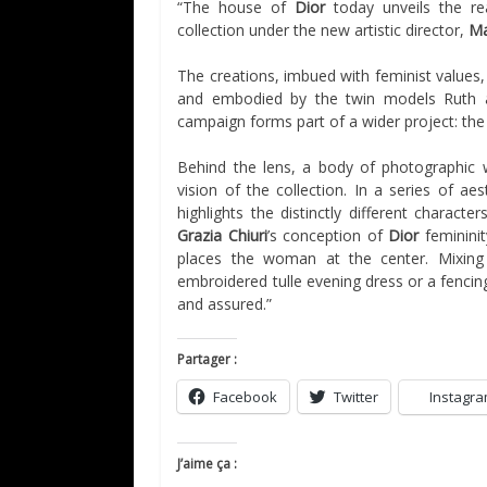
“The house of
Dior
today unveils the r
collection under the new artistic director,
Ma
The creations, imbued with feminist values
and embodied by the twin models Ruth a
campaign forms part of a wider project: t
Behind the lens, a body of photographic 
vision of the collection. In a series of a
highlights the distinctly different characte
Grazia Chiuri
’s conception of
Dior
feminini
places the woman at the center. Mixing 
embroidered tulle evening dress or a fencing
and assured.”
Partager :
Facebook
Twitter
Instagr
J’aime ça :