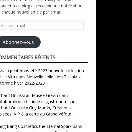
onner à ce blog et recevoir une notification
 chaque nouvel article par email.
resse
il
Abonnez-vous
OMMENTAIRES RÉCENTS
ssaia printemps-été 2023 nouvelle collection
lce Vita
dans
Nouvelle collection Tissaia –
tomne hiver 2022/2023
chard Orlinski au Musée Grévin
dans
llaboration artistique et gastronomique :
chard Orlinski x Guy Martin, Créations
oisées, VIP à la carte au Grand Véfour
ng Bang Cosmétics the Eternal Spark
dans