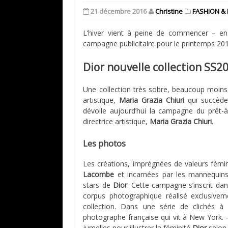
21 décembre 2016
Christine
FASHION & 
L’hiver vient à peine de commencer – 
campagne publicitaire pour le printemps 20
Dior nouvelle collection SS2
Une collection très sobre, beaucoup moins
artistique,
Maria Grazia Chiuri
qui succèd
dévoile aujourd’hui la campagne du prêt-
directrice artistique,
Maria Grazia Chiuri
.
Les photos
Les créations, imprégnées de valeurs fémi
Lacombe
et incarnées par les mannequin
stars de
Dior
. Cette campagne s’inscrit dan
corpus photographique réalisé exclusivem
collection. Dans une série de clichés à
photographe française qui vit à New York. –
jumelles pour illustrer la féminité
Dior
selo