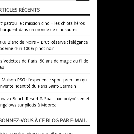
RTICLES RÉCENTS
t’ patrouille : mission dino – les chiots héros
barquent dans un monde de dinosaures
K6 Blanc de Noirs – Brut Réserve : l’élégance
derne d’un 100% pinot noir
s Vedettes de Paris, 50 ans de magie au fil de
eau
 Maison PSG : l’expérience sport premium qui
invente l’identité du Paris Saint‑Germain
nava Beach Resort & Spa : luxe polynésien et
ngalows sur pilotis à Moorea
BONNEZ-VOUS À CE BLOG PAR E-MAIL.
isissez votre adresse e-mail pour vous