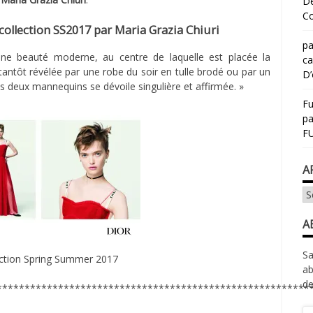
Dé
Co
ollection SS2017 par Maria Grazia Chiuri
pa
une beauté moderne, au centre de laquelle est placée la
ca
 tantôt révélée par une robe du soir en tulle brodé ou par un
D’
es deux mannequins se dévoile singulière et affirmée. »
Fu
p
FU
A
Ar
A
Sa
ection Spring Summer 2017
ab
de
********************************************************
Ad