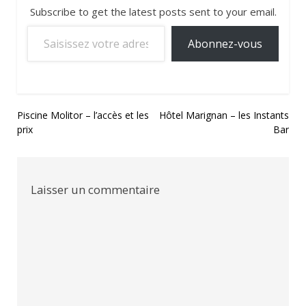
Subscribe to get the latest posts sent to your email.
Saisissez votre adresse e-mail…
Abonnez-vous
Navigation
Piscine Molitor – l’accès et les
Hôtel Marignan – les Instants
prix
Bar
de
l’article
Laisser un commentaire