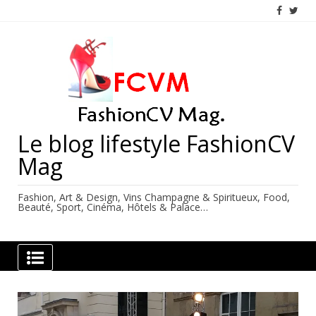
Skip
to
content
Le blog lifestyle FashionCV
Mag
Fashion, Art & Design, Vins Champagne & Spiritueux, Food,
Beauté, Sport, Cinéma, Hôtels & Palace…