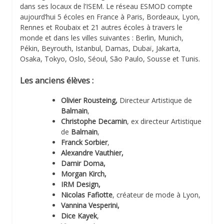
dans ses locaux de l’ISEM. Le réseau ESMOD compte
aujourd’hui 5 écoles en France à Paris, Bordeaux, Lyon,
Rennes et Roubaix et 21 autres écoles à travers le
monde et dans les villes suivantes : Berlin, Munich,
Pékin, Beyrouth, Istanbul, Damas, Dubaï, Jakarta,
Osaka, Tokyo, Oslo, Séoul, São Paulo, Sousse et Tunis.
Les anciens élèves :
Olivier Rousteing,
Directeur Artistique de
Balmain
,
Christophe Decarnin
, ex directeur Artistique
de
Balmain
,
Franck Sorbier
,
Alexandre Vauthier,
Damir Doma,
Morgan Kirch,
IRM Design,
Nicolas Fafiotte
, créateur de mode à Lyon,
Vannina Vesperini,
Dice Kayek
,