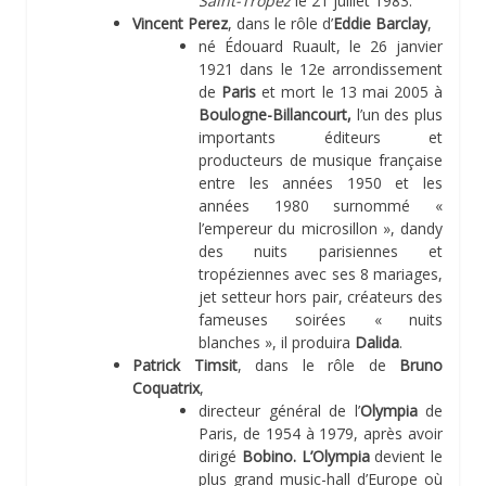
Saint-Tropez
le 21 juillet 1983.
Vincent Perez
, dans le rôle d’
Eddie Barclay
,
né Édouard Ruault, le 26 janvier
1921 dans le 12e arrondissement
de
Paris
et mort le 13 mai 2005 à
Boulogne-Billancourt,
l’un des plus
importants éditeurs et
producteurs de musique française
entre les années 1950 et les
années 1980 surnommé «
l’empereur du microsillon », dandy
des nuits parisiennes et
tropéziennes avec ses 8 mariages,
jet setteur hors pair, créateurs des
fameuses soirées « nuits
blanches », il produira
Dalida
.
Patrick Timsit
, dans le rôle de
Bruno
Coquatrix
,
directeur général de l’
Olympia
de
Paris, de 1954 à 1979, après avoir
dirigé
Bobino. L’Olympia
devient le
plus grand music-hall d’Europe où