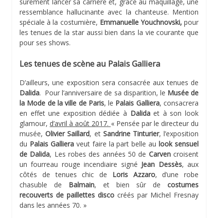
sûrement lancer sa carrière et, grâce au maquillage, une
ressemblance hallucinante avec la chanteuse. Mention
spéciale à la costumière,
Emmanuelle Youchnovski,
pour
les tenues de la star aussi bien dans la vie courante que
pour ses shows.
Les tenues de scène au Palais Galliera
D’ailleurs, une exposition sera consacrée aux tenues de
Dalida
. Pour l’anniversaire de sa disparition, le
Musée de
la Mode de la ville de Paris
, le
Palais
Galliera
, consacrera
en effet une exposition dédiée à
Dalida
et à son look
glamour,
d’avril à août 2017.
« Pensée par le directeur du
musée,
Olivier Saillard
, et
Sandrine Tinturier
, l’exposition
du
Palais
Galliera
veut faire la part belle au
look sensuel
de Dalida
, Les robes des années 50 de
Carven
croisent
un fourreau rouge incendiaire signé
Jean Dessès
, aux
côtés de tenues chic de
Loris Azzaro
, d’une robe
chasuble de
Balmain
, et bien sûr de
costumes
recouverts de paillettes disco
créés par Michel Fresnay
dans les années 70. »