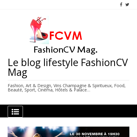
Skip
to
content
Le blog lifestyle FashionCV
Mag
Fashion, Art & Design, Vins Champagne & Spiritueux, Food,
Beauté, Sport, Cinéma, Hôtels & Palace…