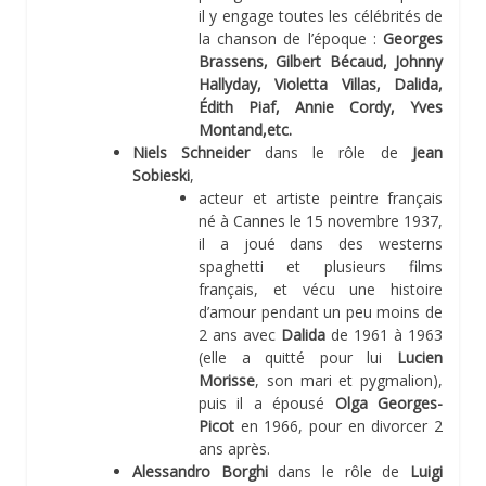
il y engage toutes les célébrités de
la chanson de l’époque :
Georges
Brassens, Gilbert Bécaud, Johnny
Hallyday, Violetta Villas, Dalida,
Édith Piaf, Annie Cordy, Yves
Montand,etc.
Niels Schneider
dans le rôle de
Jean
Sobieski
,
acteur et artiste peintre français
né à Cannes le 15 novembre 1937,
il a joué dans des westerns
spaghetti et plusieurs films
français, et vécu une histoire
d’amour pendant un peu moins de
2 ans avec
Dalida
de 1961 à 1963
(elle a quitté pour lui
Lucien
Morisse
, son mari et pygmalion),
puis il a épousé
Olga Georges-
Picot
en 1966, pour en divorcer 2
ans après.
Alessandro Borghi
dans le rôle de
Luigi