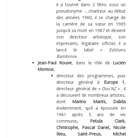
il a tourné dans 2 films sous un
pseudonyme -, chanteur au début
des années 1960, il se charge de
la carrière de sa sœur en 1965
jusqu’à sa mort en 1987 et devient
son directeur artistique, son
impresario, légataire officiel, il a
lancé le label «
Editions
Bambino
« .
Jean-Paul Rouve
, dans le rôle de
Lucien
Morisse
,
directeur des programmes, puis
directeur général à
Europe 1
,
directeur général de «
Disc’AZ
» ; il
a découvert de nombreux artistes,
dont
Marino Marini, Dalida
évidemment, qu’il a épousée en
1961 après 5 ans de vie
commune
, Petula Clark,
Christophe, Pascal Danel, Nicole
Rieu, Saint-Preux, Michel