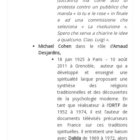
(tutt’altro) ma come atto di
protesta contro un pubblico che
manda « Io tu e le rose » in finale
e ad una commissione che
seleziona « La rivoluzione ».
Spero che serva a chiarire le idee
a qualcuno. Ciao. Luigi ».
Michael Cohen
dans le rôle d
’Arnaud
Desjardins,
18 juin 1925 à Paris – 10 août
2011 à Grenoble, auteur qui a
développé et enseigné une
spiritualité laïque proposant une
synthèse des religions
traditionnelles et des découvertes
de la psychologie moderne. En
tant que réalisateur à l’
ORTF
de
1952 à 1974, il est l’auteur de
documents télévisés précurseurs
en France sur ces traditions
spirituelles. Il entretient une liaison
avec
Dalida
de 1969 à 1972, alors