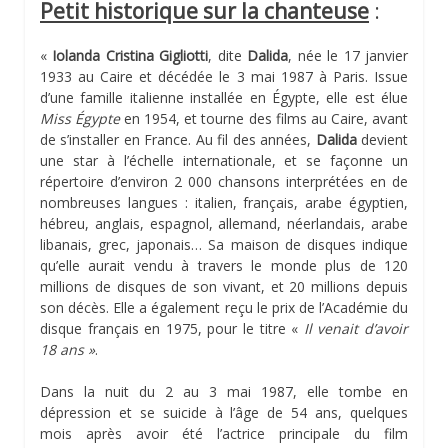
Petit historique sur la chanteuse
:
«
Iolanda Cristina Gigliotti
, dite
Dalida
, née le 17 janvier
1933 au Caire et décédée le 3 mai 1987 à Paris. Issue
d’une famille italienne installée en Égypte, elle est élue
Miss Égypte
en 1954, et tourne des films au Caire, avant
de s’installer en France. Au fil des années,
Dalida
devient
une star à l’échelle internationale, et se façonne un
répertoire d’environ 2 000 chansons interprétées en de
nombreuses langues : italien, français, arabe égyptien,
hébreu, anglais, espagnol, allemand, néerlandais, arabe
libanais, grec, japonais… Sa maison de disques indique
qu’elle aurait vendu à travers le monde plus de 120
millions de disques de son vivant, et 20 millions depuis
son décès. Elle a également reçu le prix de l’Académie du
disque français en 1975, pour le titre «
Il venait d’avoir
18 ans »
.
Dans la nuit du 2 au 3 mai 1987, elle tombe en
dépression et se suicide à l’âge de 54 ans, quelques
mois après avoir été l’actrice principale du film