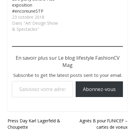
exposition
#encoreuneSTP
23 octobre 2018
Dans "Art Design Show
& Spectacles"
En savoir plus sur Le blog lifestyle FashionCV
Mag
Subscribe to get the latest posts sent to your email.
Saisissez votre adresse e-mail…
Abonnez-vous
Navigation
Press Day Karl Lagerfeld &
Agnès B pour l’UNICEF –
Choupette
cartes de voeux
de