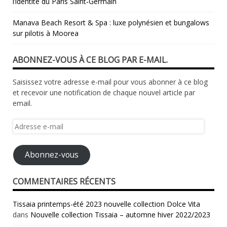
l’identité du Paris Saint‑Germain
Manava Beach Resort & Spa : luxe polynésien et bungalows
sur pilotis à Moorea
ABONNEZ-VOUS À CE BLOG PAR E-MAIL.
Saisissez votre adresse e-mail pour vous abonner à ce blog
et recevoir une notification de chaque nouvel article par
email.
Adresse
e-
mail
Abonnez-vous
COMMENTAIRES RÉCENTS
Tissaia printemps-été 2023 nouvelle collection Dolce Vita
dans
Nouvelle collection Tissaia – automne hiver 2022/2023