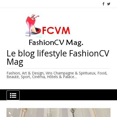
Skip
to
content
Le blog lifestyle FashionCV
Mag
Fashion, Art & Design, Vins Champagne & Spiritueux, Food,
Beauté, Sport, Cinéma, Hôtels & Palace…