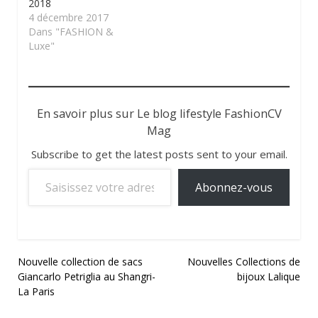
2018
4 décembre 2017
Dans "FASHION &
Luxe"
En savoir plus sur Le blog lifestyle FashionCV
Mag
Subscribe to get the latest posts sent to your email.
Saisissez votre adresse e-mail…
Abonnez-vous
Navigation
Nouvelle collection de sacs
Nouvelles Collections de
Giancarlo Petriglia au Shangri-
bijoux Lalique
de
La Paris
l’article