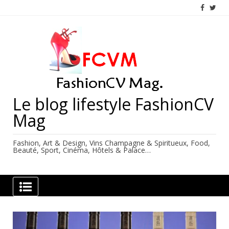
Skip
to
content
Le blog lifestyle FashionCV
Mag
Fashion, Art & Design, Vins Champagne & Spiritueux, Food,
Beauté, Sport, Cinéma, Hôtels & Palace…