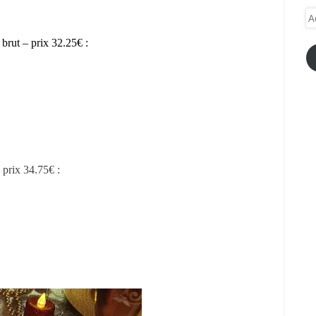
Ad
e-
a brut
– prix 32.25€ :
ma
 prix 34.75€ :