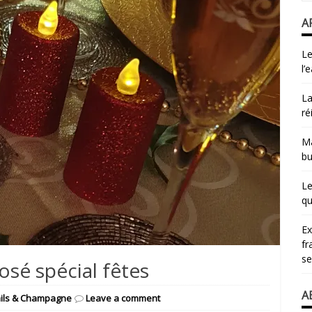
A
Le
l’
La
ré
Ma
bu
Le
qu
​E
fr
se
sé spécial fêtes
A
tails & Champagne
Leave a comment