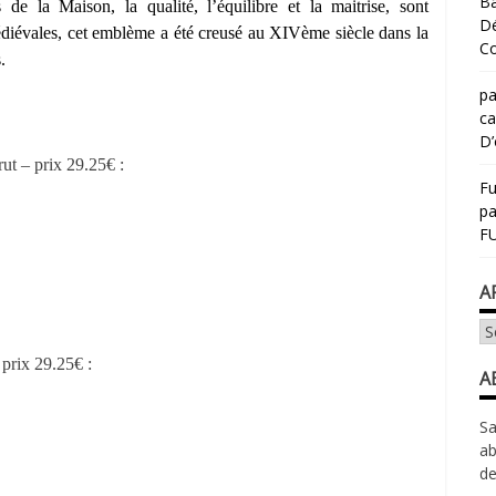
Ba
de la Maison, la qualité, l’équilibre et la maitrise, sont
Dé
édiévales, cet emblème a été creusé au XIVème siècle dans la
Co
.
pa
ca
D’
rut – prix 29.25€ :
Fu
p
FU
A
Ar
 prix 29.25€ :
A
Sa
ab
de