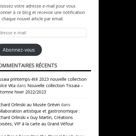
isissez votre adresse e-mail pour vous
onner à ce blog et recevoir une notification
 chaque nouvel article par email.
resse
il
Abonnez-vous
OMMENTAIRES RÉCENTS
ssaia printemps-été 2023 nouvelle collection
lce Vita
dans
Nouvelle collection Tissaia –
tomne hiver 2022/2023
chard Orlinski au Musée Grévin
dans
llaboration artistique et gastronomique :
chard Orlinski x Guy Martin, Créations
oisées, VIP à la carte au Grand Véfour