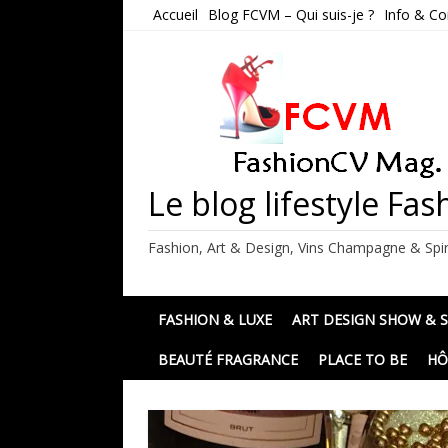
Skip
Accueil
Blog FCVM – Qui suis-je ?
Info & Co
to
content
Le blog lifestyle F
Fashion, Art & Design, Vins Champagne & Spir
FASHION & LUXE
ART DESIGN SHOW & 
BEAUTÉ FRAGRANCE
PLACE TO BE
HÔ