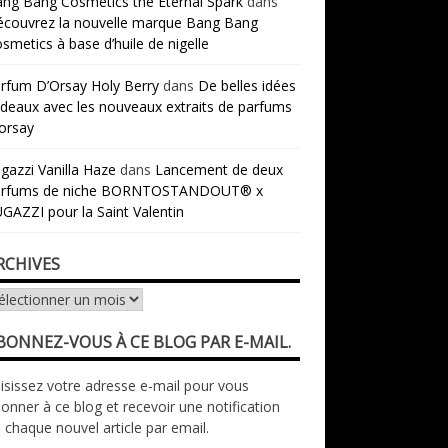
ng Bang Cosmétics the Eternal Spark
dans
couvrez la nouvelle marque Bang Bang
smetics à base d’huile de nigelle
rfum D’Orsay Holy Berry
dans
De belles idées
deaux avec les nouveaux extraits de parfums
orsay
gazzi Vanilla Haze
dans
Lancement de deux
arfums de niche BORNTOSTANDOUT® x
GAZZI pour la Saint Valentin
RCHIVES
chives
BONNEZ-VOUS À CE BLOG PAR E-MAIL.
isissez votre adresse e-mail pour vous
onner à ce blog et recevoir une notification
 chaque nouvel article par email.