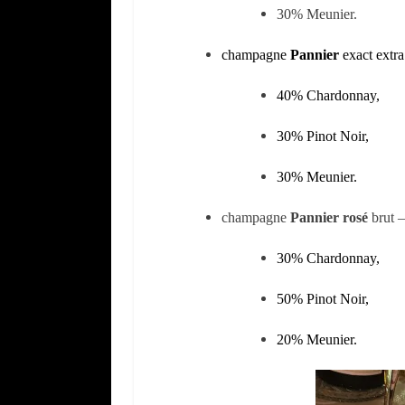
30% Meunier.
champagne
Pannier
exa
ct ex
tr
40% Chardonnay,
30% Pinot Noir,
30% Meunier.
champagne
Pannier
rosé
brut –
30% Chardonnay,
50% Pinot Noir,
20% Meunier.