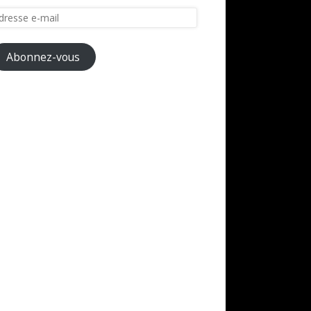
resse
il
Abonnez-vous