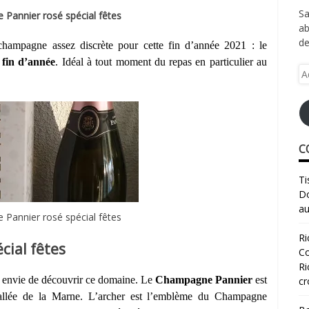
Sa
Pannier rosé spécial fêtes
ab
de
hampagne assez discrète pour cette fin d’année 2021 : le
 fin d’année
. Idéal à tout moment du repas en particulier au
Ad
e-
ma
C
Ti
Do
au
Pannier rosé spécial fêtes
Ri
cial fêtes
Co
Ri
is envie de découvrir ce domaine. Le
Champagne Pannier
est
cr
allée de la Marne.
L’archer est l’emblème du Champagne