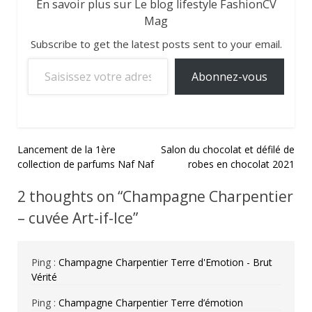
En savoir plus sur Le blog lifestyle FashionCV
Mag
Subscribe to get the latest posts sent to your email.
Saisissez votre adresse e-mail…
Abonnez-vous
Navigation
Lancement de la 1ère
Salon du chocolat et défilé de
collection de parfums Naf Naf
robes en chocolat 2021
de
l’article
2 thoughts on “
Champagne Charpentier
– cuvée Art-if-Ice
”
Ping :
Champagne Charpentier Terre d'Emotion - Brut
Vérité
Ping :
Champagne Charpentier Terre d’émotion