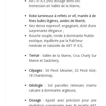
ART-IF-ICE (NV) dosage demi-sec
Immersion en Vallée de la Marne,
Robe lumineuse à reflets or vif, mariée à de
fines bulles légères, avides de liberté,
Nez dense expressif, engageant, doté d’une
surprenante élégance ,
Bouche souple, ronde à dominante fruitée
exotique, équilibrée par la fraîcheur
minérale et naturelle de ART IF ICE,
Terroir
: Vallée de la Marne, Crus Charly Sur
Marne et Saulchery,
Cépages
: 50 Pinot Meunier, 32 Pinot Noir,
18 Chardonnay,
Géologie
: Sol parcelles retenues marno
calcaire à dominante argileuse,
Dosage
: Ajusté avec précision pour une
révélation surprenante avec
recette ART
la