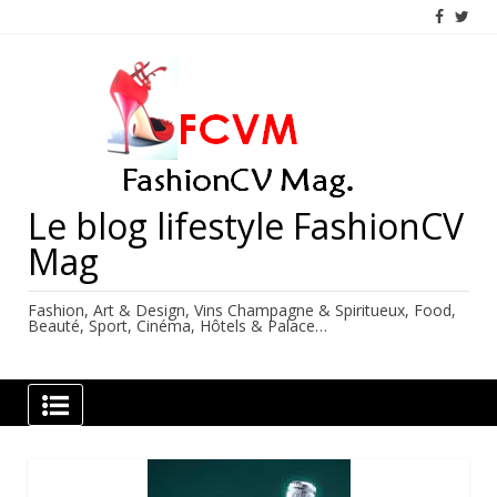
Skip
to
content
Le blog lifestyle FashionCV
Mag
Fashion, Art & Design, Vins Champagne & Spiritueux, Food,
Beauté, Sport, Cinéma, Hôtels & Palace…