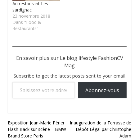
Au restaurant Les
sardignac
23 novembre 2018
Dans "Food &
Restaurants"
En savoir plus sur Le blog lifestyle FashionCV
Mag
Subscribe to get the latest posts sent to your email.
Saisissez votre adresse e-mail…
Abonnez-vous
Navigation
Exposition Jean-Marie Périer
Inauguration de la Terrasse de
Flash Back sur scène – BMW
Dépôt Légal par Christophe
de
Brand Store Paris
Adam