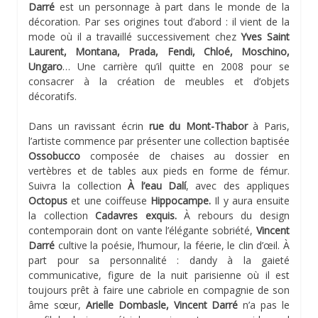
Darré
est un personnage à part dans le monde de la
décoration. Par ses origines tout d’abord : il vient de la
mode où il a travaillé successivement chez
Yves Saint
Laurent, Montana, Prada, Fendi, Chloé, Moschino,
Ungaro
… Une carrière qu’il quitte en 2008 pour se
consacrer à la création de meubles et d’objets
décoratifs.
Dans un ravissant écrin
rue du Mont-Thabor
à Paris,
l’artiste commence par présenter une collection baptisée
Ossobucco
composée de chaises au dossier en
vertèbres et de tables aux pieds en forme de fémur.
Suivra la collection
À l’eau Dalí
, avec des appliques
Octopus
et une coiffeuse
Hippocampe.
Il y aura ensuite
la collection
Cadavres exquis.
À rebours du design
contemporain dont on vante l’élégante sobriété,
Vincent
Darré
cultive la poésie, l’humour, la féerie, le clin d’œil. À
part pour sa personnalité : dandy à la gaieté
communicative, figure de la nuit parisienne où il est
toujours prêt à faire une cabriole en compagnie de son
âme sœur,
Arielle Dombasle, Vincent Darré
n’a pas le