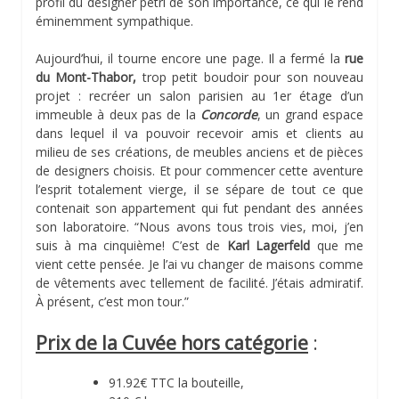
profil du designer pétri de son importance, ce qui le rend
éminemment sympathique.
Aujourd’hui, il tourne encore une page. Il a fermé la
rue
du Mont-Thabor,
trop petit boudoir pour son nouveau
projet : recréer un salon parisien au 1er étage d’un
immeuble à deux pas de la
Concorde
, un grand espace
dans lequel il va pouvoir recevoir amis et clients au
milieu de ses créations, de meubles anciens et de pièces
de designers choisis. Et pour commencer cette aventure
l’esprit totalement vierge, il se sépare de tout ce que
contenait son appartement qui fut pendant des années
son laboratoire. “Nous avons tous trois vies, moi, j’en
suis à ma cinquième! C’est de
Karl Lagerfeld
que me
vient cette pensée. Je l’ai vu changer de maisons comme
de vêtements avec tellement de facilité. J’étais admiratif.
À présent, c’est mon tour.”
Prix de la Cuvée hors catégorie
:
91.92€ TTC la bouteille,