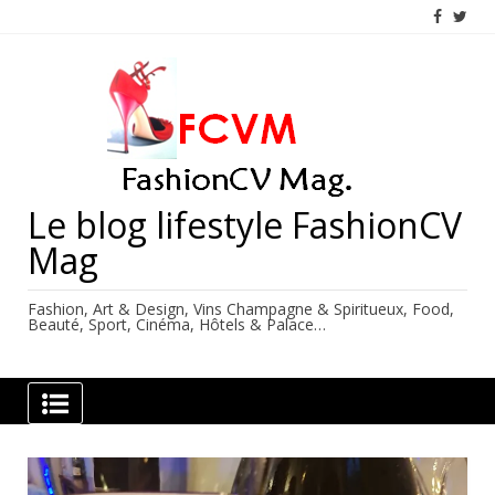
Skip
to
content
Le blog lifestyle FashionCV
Mag
Fashion, Art & Design, Vins Champagne & Spiritueux, Food,
Beauté, Sport, Cinéma, Hôtels & Palace…