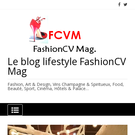
Skip
to
content
Le blog lifestyle FashionCV
Mag
Fashion, Art & Design, Vins Champagne & Spiritueux, Food,
Beauté, Sport, Cinéma, Hôtels & Palace…