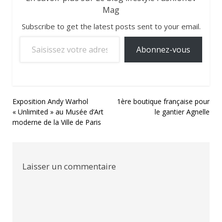
Mag
Subscribe to get the latest posts sent to your email.
Saisissez votre adresse e-mail…
Abonnez-vous
Navigation
Exposition Andy Warhol
1ère boutique française pour
« Unlimited » au Musée d’Art
le gantier Agnelle
de
moderne de la Ville de Paris
l’article
Laisser un commentaire