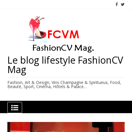
Skip
to
content
Le blog lifestyle FashionCV
Mag
Fashion, Art & Design, Vins Champagne & Spiritueux, Food,
Beauté, Sport, Cinéma, Hôtels & Palace…