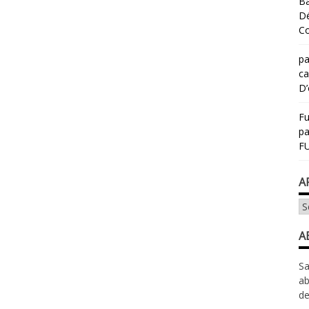
Ba
Dé
Co
pa
ca
D’
Fu
p
FU
A
Ar
A
Sa
ab
de