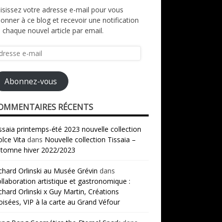
isissez votre adresse e-mail pour vous
onner à ce blog et recevoir une notification
 chaque nouvel article par email.
resse
il
Abonnez-vous
OMMENTAIRES RÉCENTS
ssaia printemps-été 2023 nouvelle collection
lce Vita
dans
Nouvelle collection Tissaia –
tomne hiver 2022/2023
chard Orlinski au Musée Grévin
dans
llaboration artistique et gastronomique :
chard Orlinski x Guy Martin, Créations
oisées, VIP à la carte au Grand Véfour