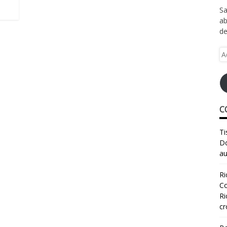
Sa
ab
de
Ad
e-
ma
C
Ti
Do
au
Ri
Co
Ri
cr