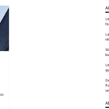
A
Le
l’
La
ré
Ma
bu
Le
qu
​E
fr
se
 de
A