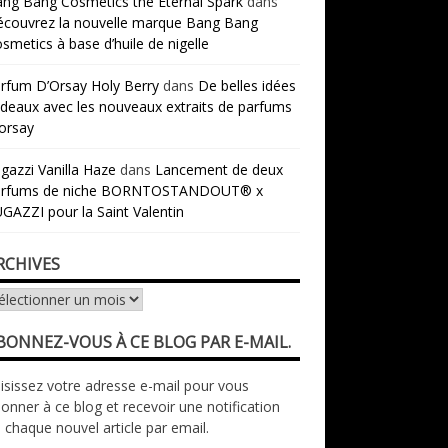
ng Bang Cosmétics the Eternal Spark
dans
couvrez la nouvelle marque Bang Bang
smetics à base d’huile de nigelle
rfum D’Orsay Holy Berry
dans
De belles idées
deaux avec les nouveaux extraits de parfums
orsay
gazzi Vanilla Haze
dans
Lancement de deux
arfums de niche BORNTOSTANDOUT® x
GAZZI pour la Saint Valentin
RCHIVES
chives
BONNEZ-VOUS À CE BLOG PAR E-MAIL.
isissez votre adresse e-mail pour vous
onner à ce blog et recevoir une notification
 chaque nouvel article par email.