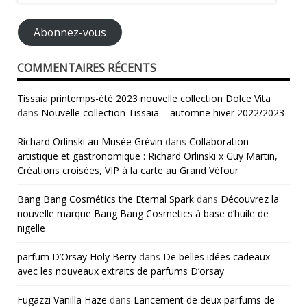
e-
mail
Abonnez-vous
COMMENTAIRES RÉCENTS
Tissaia printemps-été 2023 nouvelle collection Dolce Vita
dans
Nouvelle collection Tissaia – automne hiver 2022/2023
Richard Orlinski au Musée Grévin
dans
Collaboration
artistique et gastronomique : Richard Orlinski x Guy Martin,
Créations croisées, VIP à la carte au Grand Véfour
Bang Bang Cosmétics the Eternal Spark
dans
Découvrez la
nouvelle marque Bang Bang Cosmetics à base d’huile de
nigelle
parfum D’Orsay Holy Berry
dans
De belles idées cadeaux
avec les nouveaux extraits de parfums D’orsay
Fugazzi Vanilla Haze
dans
Lancement de deux parfums de