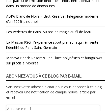
Pat’ patrouille : mission dino – les chiots héros débarquent
dans un monde de dinosaures
ABK6 Blanc de Noirs – Brut Réserve : l’élégance moderne
d’un 100% pinot noir
Les Vedettes de Paris, 50 ans de magie au fil de l’eau
La Maison PSG : l’expérience sport premium qui réinvente
l’identité du Paris Saint‑Germain
Manava Beach Resort & Spa : luxe polynésien et bungalows
sur pilotis à Moorea
ABONNEZ-VOUS À CE BLOG PAR E-MAIL.
Saisissez votre adresse e-mail pour vous abonner à ce blog
et recevoir une notification de chaque nouvel article par
email.
Adresse