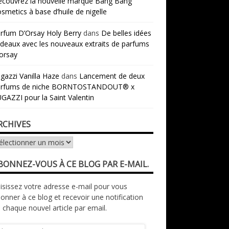
couvrez la nouvelle marque Bang Bang
smetics à base d’huile de nigelle
rfum D’Orsay Holy Berry
dans
De belles idées
deaux avec les nouveaux extraits de parfums
orsay
gazzi Vanilla Haze
dans
Lancement de deux
arfums de niche BORNTOSTANDOUT® x
GAZZI pour la Saint Valentin
RCHIVES
chives
BONNEZ-VOUS À CE BLOG PAR E-MAIL.
isissez votre adresse e-mail pour vous
onner à ce blog et recevoir une notification
 chaque nouvel article par email.
resse