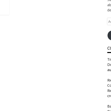
ab
de
Ad
e-
ma
C
Ti
Do
au
Ri
Co
Ri
cr
Ba