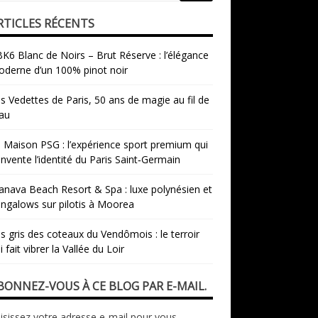
RTICLES RÉCENTS
K6 Blanc de Noirs – Brut Réserve : l’élégance
derne d’un 100% pinot noir
s Vedettes de Paris, 50 ans de magie au fil de
eau
 Maison PSG : l’expérience sport premium qui
invente l’identité du Paris Saint‑Germain
nava Beach Resort & Spa : luxe polynésien et
ngalows sur pilotis à Moorea
s gris des coteaux du Vendômois : le terroir
i fait vibrer la Vallée du Loir
BONNEZ-VOUS À CE BLOG PAR E-MAIL.
isissez votre adresse e-mail pour vous