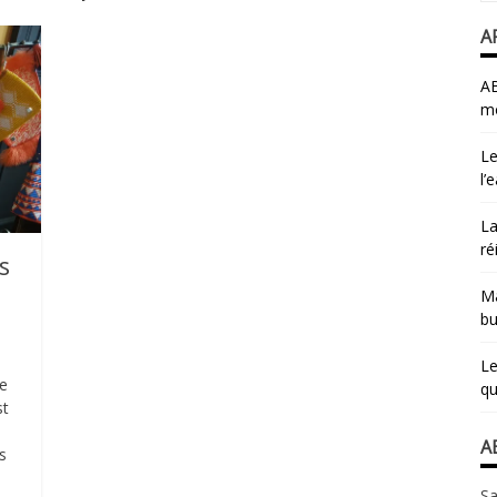
A
AB
mo
Le
l’
La
ré
s
Ma
bu
Le
ue
qu
st
A
s
Sa