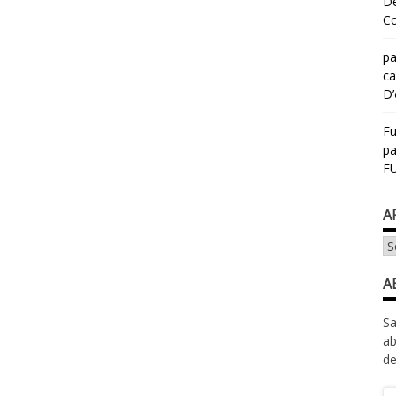
Dé
Co
pa
ca
D’
Fu
p
FU
A
Ar
A
Sa
ab
de
Ad