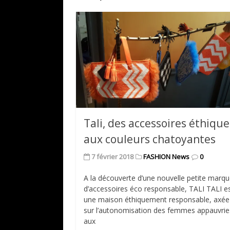
Tali, des accessoires éthique
aux couleurs chatoyantes
7 février 2018
FASHION News
0
A la découverte d’une nouvelle petite marq
d’accessoires éco responsable, TALI TALI e
une maison éthiquement responsable, axée
sur l’autonomisation des femmes appauvrie
aux