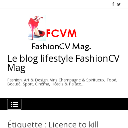
Skip
to
content
Le blog lifestyle FashionCV
Mag
Fashion, Art & Design, Vins Champagne & Spiritueux, Food,
Beauté, Sport, Cinéma, Hôtels & Palace…
Étiquette :
Licence to kill