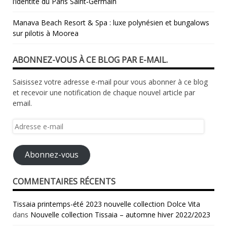
l’identité du Paris Saint‑Germain
Manava Beach Resort & Spa : luxe polynésien et bungalows
sur pilotis à Moorea
ABONNEZ-VOUS À CE BLOG PAR E-MAIL.
Saisissez votre adresse e-mail pour vous abonner à ce blog
et recevoir une notification de chaque nouvel article par
email.
Adresse
e-
mail
Abonnez-vous
COMMENTAIRES RÉCENTS
Tissaia printemps-été 2023 nouvelle collection Dolce Vita
dans
Nouvelle collection Tissaia – automne hiver 2022/2023